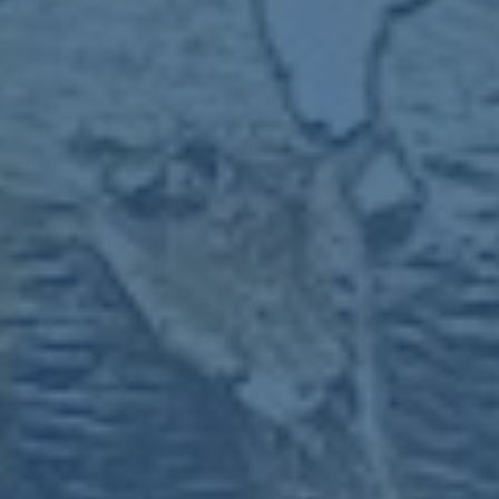
横向传递让球队重新站好各自的位置。随后，他多次尝试和
前腰、边锋小范围配合，通过短传渗透把对手的阵型拉乱。
比赛进入最后二十分钟时，他做出了一个关键选择 主动向教
练示意自己可以承担更多前压任务，于是球队将另一名后腰
位置稍稍后撤，而魔笛频繁出现在禁区弧顶附近。正是在这
样的区域调整里，球队先是打进一粒远射，之后又依靠连续
压迫逼出对方后卫失误完成绝杀。赛后人们记住的是比分从
1比2到3比2的逆转，却很少有人留意到 逆转真正开始的时
间点 其实是球队在两度落后后仍然坚持按照既定思路组织进
攻的那一刻。