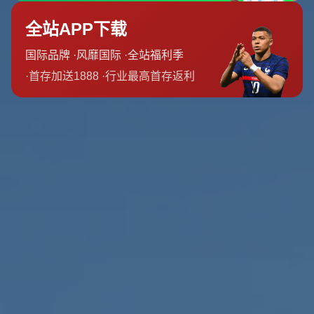
核心球员的领导力 不是嘶吼而是沉默中的担当
提到球队领袖，有人会想到休息区激情四射的演讲，也有人
会想到更衣室里的怒摔水瓶。然而魔笛的领导力却是另一种
形态 安静但不缺强度 温和却极具穿透力。在两度落后的关
键时刻，他做的第一件事不是责怪队友，而是不断给出简单
清晰的指令 比如示意边路球员拉开宽度 提醒后腰调整站位
同时自己主动回撤接应出球。这样的领导方式减少了队友的
犹豫，让每个人知道自己在这个阶段最该做什么。当球队逐
渐从慌乱变为有序时，信念也就有了落脚点，不再是一句空
洞的口号，而变成了可执行的战术选择。真正的信念不是嘴
上喊出来的 是在战术执行和态度坚持中一点一滴体现出来
的。
从细节看信念 传球线路和跑动轨迹里的坚定
很多观众在看球时会被进球本身吸引，却忽略了进球之前的
那十几脚传递和数次无球跑动。魔笛在逆转比赛中的表现恰
恰在这些细节上体现了超高水准。在球队第二次落后后 他并