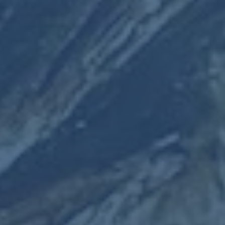
提交
栏目导航
关于我们
服务优势