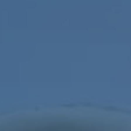
没有选择保守传球 反而开始增加向前的直塞和斜传尝试。这
种选择本身就包含一种态度 宁愿冒风险也要争取主动。同时
他在无球时的跑动更为频繁，经常从高位回撤到低位，再从
边路内收到中路，把自己变成连接后防线和前场攻击手的
“桥梁”。当一个核心球员在最困难的阶段依旧愿意不断跑
动、不断要球，队友自然会被这种态度所影响，整体的比赛
节奏也会随之提速，逆转的可能性因此被一点点放大。