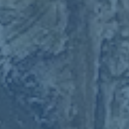
仍不放弃的逆转，却具有某种象征意义。它向球队传递出一
个极为关键的认知 冠军从来不是某一场大胜堆出来的 而是
一次次拒绝放弃换来的。在积分榜上，这样的逆转可能只是
一场普通的三分；在精神层面上，它却是一个巨大的加号。
球员们会在之后遭遇困境时回想起 我们曾经在更绝望的境地
里赢过球，这种记忆会在关键时刻起到稳定军心的作用。信
念并不意味着盲目乐观，而是深知困难的存在，却依然选择
在战术上不断尝试，在态度上保持咬牙坚持。
从个人意志到团队文化 魔笛的影响在赛季后期被放大
一个赛季越往后，外界压力越大，伤病、疲劳、媒体舆论都
会层层叠加，很多球队就是在这个阶段被“压垮”的。魔笛的
价值就在于，他把个人的职业态度和坚韧意志慢慢转化成整
个团队的文化。在训练中他保持高强度 在比赛中他容错队友
却严格要求自己 久而久之大家会形成一种共识 即使两度落
后 也不能在精神上率先认输。这种文化在关键场次中会以一
种非常直观的方式体现出来 比如落后时球队并不会变成各自
为战的个人秀，而是依然保持紧凑阵型和清晰分工；比如最
后时刻大家仍然会相信下一脚传球有意义 下一次逼抢可能改