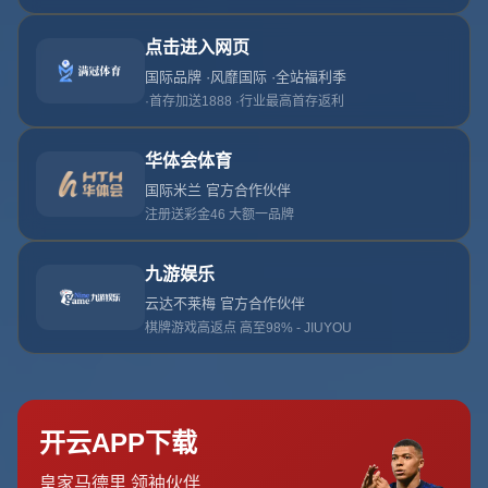
落后但从未失去信念
魔笛的逆转之夜 胜利如何一步步把球队推向冠军
当一支球队在比赛中两度落后，却依然能够完成逆转，人们
往往只看到记分牌上的翻盘，却忽略了背后那条隐形的路径
——从绝望边缘一点点走向希望，从混乱情绪逐渐回归冷
静，从被动挨打到主动出击。在无数这样的逆转故事中，魔
笛的表现尤为典型，他用自己的方式证明 胜利不仅是比分的
改变，更是让我们一步步接近夺冠的精神阶梯。特别是在那
场两度落后的生死战里，球队从未失去信念，而魔笛则像一
根看不见的主心骨，让全队始终保持向前的方向。
胜利并不是终点 而是通往冠军的坐标点
很多人谈到夺冠时，总是只盯着最后那一场决赛，仿佛一切
故事都浓缩在终场哨响的那一刻。但真正经验丰富的球员会
明白，每一场艰难的胜利都是通往冠军路上的坐标点，尤其
是那种在逆境中完成的胜利，它不只影响积分榜，更影响更