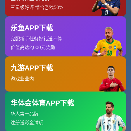
衣室里的空气。魔笛深知这一点，所以在球队落后的时候，
他并没有急躁地大喊大叫，而是通过自己的每一次停球、每
一次回撤拿球、每一次强行转身摆脱，传递出一种明确的信
息 我们还在比赛里 我们仍然有机会接近夺冠。这种影响是
潜移默化的，队友看着队长依然冷静，心里的慌乱自然会减
少几分。
两度落后但从未失去信念 是心理战更是时间战
从技术层面看，两度落后能逆转，往往意味着球队在进攻效
率、防守调整上找到了更合适的解法；但从心理层面来看，
这更是一场漫长的心理战。很多队在第一次丢球后还能保持
冷静，一旦第二次落后，心态就会全面崩溃。而魔笛的特别
之处在于，他在第二次丢球后表现得比第一次更镇定。镜头
里常常出现这样的画面 他快速跑去捡起皮球 把球塞回中圈
示意队友赶紧开球 眼神坚定而冷静。这种细节动作，本身就
像是一种无声的宣言 我们不认输 我们的时间还没有用完。
在那场两度落后的比赛里，时间似乎是对方的盟友，但魔笛
用持续不断的跑动和组织，在有限的时间里压缩对手的空
间，逼迫对方在体能和精神上提前进入“垃圾时间”。