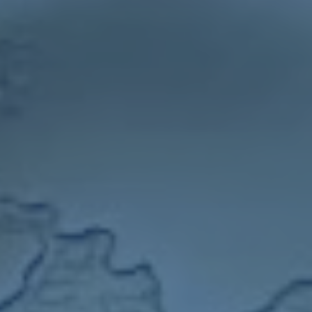
案例分析 一场从绝望到希望的逆转模板
以一场典型的淘汰赛为例 上半场球队很快丢球，战术部署被
彻底打乱；中场休息前依靠角球扳平，刚看到一丝希望，下
半场开局又被对手反击破门，再度落后。这种情形对任何一
支志在夺冠的队伍来说都极具打击性 因为它不仅是比分落后
更像是对信心的连环重击。但在那场比赛中，魔笛并没有让
这种情绪扩散。他首先在中圈附近主动放慢一两次节奏，用