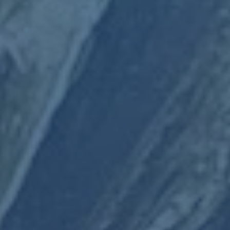
分享 :
需求表单