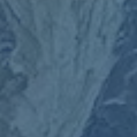
在安全前提下提升2026世界杯球队名单下载体验