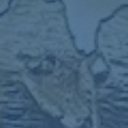
案例分析某球迷如何构建自己的2026世界杯名单库
可以假设这样一个场景 一位资深球迷希望围绕2026世界杯
制作一份个人专属“球队档案册”，既包含所有参赛队的最终
名单，也记录每支球队的小组赛对阵信息和历史战绩。面对
“2026世界杯球队名单下载”这个需求，他选择了分步实施。
他从各大国家队官网以及国际足联官方平台收集最新发布的
名单，用浏览器保存为网页或PDF备份。之后，他利用表格
软件，将每支球队的名单手动录入或通过复制粘贴整理为统