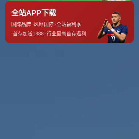
官方渠道才是2026世界杯球队名单的基础来源
如果把网络上的各种名单资源划一下等级，
国际足联官方平
台和各国家队官方渠道
可以说是公认的一手权威来源。通常
在大赛前一个月左右，足协或国家队会发布初选名单，紧接
着再公布最终26人左右的正式名单。对球迷来说，重点在于
两点 一是确认名单的
真实性
二是记录每次名单的
更新时
间
。这也意味着，想要2026世界杯球队名单下载，建议优先