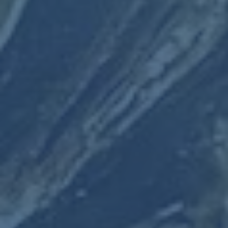
需求表单
提交