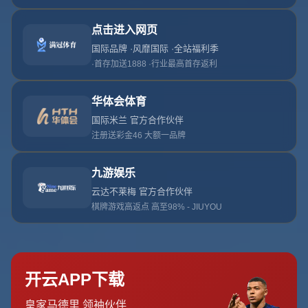
2026世界杯球队名单下载全景指南
每逢世界杯，球迷讨论最多的除了赛程和夺冠热门，就是各
支球队的最新大名单。谁入选了国家队 谁因伤缺席 哪位年
轻人首次身披战袍 这些信息往往浓缩在一份份官方公布的名
单文件中。围绕
2026世界杯球队名单下载
这个话题，很多人
以为只是“找到一个链接然后保存”，但真正有价值的，是在
安全、及时、全面的前提下，获取权威名单并加以整理、分
析和应用。下面就从多个角度，梳理一份面向普通球迷、数
据爱好者以及内容创作者的实用指南，让你在世界杯开赛前
后，都能从容掌握各队名单信息。
理解2026世界杯球队名单下载的真实需求
很多用户搜索“2026世界杯球队名单下载”，表面是在找一个
文件，实质上往往有更细分的需求。有的人想要
完整的球队
名单合集
，方便一次性保存备用；有的人需要
按小组或者按
大洲分类的名单
，以便自己二次统计；还有人希望拿到
结构
化的名单数据
，导入到Excel或数据分析工具中进行深度研