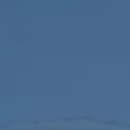
从官方新闻稿、官方应用或者官方社交账号中找到原始信
息，然后再根据需要整理成你常用的格式。这种做法的好处
在于，即使后来遇到其他网站的“打包下载”，你也能有标准
进行对照，不至于在不知不觉中使用了错误或过期的名单。
常见文件格式与下载前的选择策略
谈到2026世界杯球队名单下载，文件格式是一个绕不过去的
问题。不同格式承载的信息相同，却适合完全不同的使用场
景。以球迷使用场景为例，如果只想随时翻看各队大名单，
图文排版更加美观的
PDF和图片版
名单就已经够用；但如果
是需要做数据挖掘、对比分析或制作自定义数据库，那么
Excel CSV JSON等结构化文件
就会更加合适。因此在下载
之前，先明确自己的目的 如果只是转发给朋友或在手机上阅
读，选择
清晰度高的图文版
即可 如果要做战术分析或历史对
比，优先考虑
可编辑的表格或文本格式
。这样既能避免重复
下载，也可以在后续的整理过程中省下不少时间。
如何识别高质量的2026世界杯球队名单资源