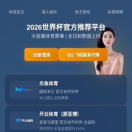
网站首页
新闻资讯
新闻资讯
开云体育官网提供全方位的体育资讯和赛事服务。通过开云体育下
载，用户可以随时随地访问平台。访问开云官网
马卡-魔笛回克罗地亚可能性不