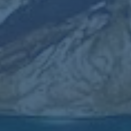
栏目导航
关于我们
服务优势
团队介绍
新闻资讯
联系我们
热门新闻
阿拉维斯主帅-皇马将完成新老交替 未来称霸多