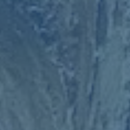
最有话语权的平台上，利用更高的曝光和更大的影响力，为
克罗地亚足球带来长期收益。在这一逻辑下，《马卡报》所
传递出的信息其实不难理解：职业雄心与情感归属并非对立
面，只是阶段性的侧重点不同。
转会市场视角下的“稀缺老将”模型
从经济和转会市场的角度来看，“有很多追求者”的老将是一
类相当特殊的资产。通常而言，球员越接近退役，市场溢价
能力越弱，俱乐部在合同年限、薪资结构和战术构建上都会
更谨慎。但莫德里奇所在的这一小撮顶级老将，却打破了这
一常规——他们的到来往往能迅速提升更衣室等级，改善球
队的球权分配逻辑。这种立竿见影的“项目加速器”属性，让
他们在短期内极具吸引力。
对于有欧冠潜力但尚未稳定的俱乐部而言，引进莫德里奇这
样的球员，哪怕合同只签一两年，也有机会为年轻核心提供
一个近距离学习的榜样，并在关键时刻用经验弥补临门一脚
的短板。反观克罗地亚联赛，虽然情怀和象征意义极强，但