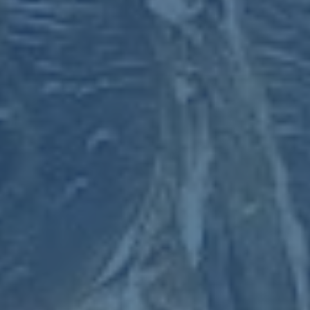
支持自己的国人告别。然而当下，《马卡报》口中“很多追
求者”说明竞技世界尚未向他关闭大门，这自然削弱了短期
内回国的动力。
情感归属与职业雄心之间的拉扯
从情感层面看，莫德里奇与克罗地亚之间的纽带从来无需质
疑。世界杯亚军的集体记忆、国家队队长的责任、以及他本
人与克罗地亚足球形象几乎重合的现实，都注定他在球迷心
中具有传奇地位。很多人希望看到他以俱乐部球员的身份回
到本土，从国内联赛的赛场上近距离感受偶像，这是可以理
解的情感诉求。