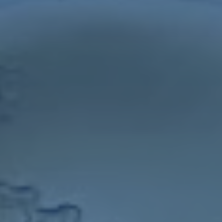
案例对照 老将的归途从来不是单选题
要理解莫德里奇为什么未必会选择回克罗地亚，不妨将他与
近年几位著名老将的路径做一个对照分析。以小白伊涅斯塔
为例，在巴塞罗那的生涯已经几乎无可挑剔，他转战日本，
既获得了新的生活体验，也在相对宽松的联赛节奏中延长了
职业寿命；再看克罗地亚前辈，或是其他东欧球员，有人会
选择回国兑现“情怀”，也有人转投中东、美职联，借此实现
职业与家庭、经济利益之间的平衡。
从这些案例可以看到一个共通点：真正到决策时刻，老将的
选择往往不像球迷期待的那样单纯。他们要考虑的不仅是
“去哪踢”，而是“在剩余的几年里怎样活着”——是继续攀登
竞技高峰，还是转向更舒适的环境，是回到原点拥抱情感，
还是探索新的文化与生活方式。在这个意义上，《马卡报》