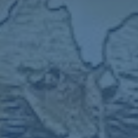
所强调的“很多追求者”，实际上把莫德里奇置于一个更为复
杂的十字路口：当你手上握着足够多的筹码时，回家反而不
再是唯一或必然之选。
竞技状态与身体管理是关键变量
要判断他是否会回到克罗地亚联赛，必须看到一个核心前
提：莫德里奇的竞技状态仍有多高的下限。他之所以能够在
不算年轻的年龄里保持顶级发挥，与他严苛的自律、科学的
训练管理以及对自身角色意识的不断调整密不可分。现代足
球强度越高，意味着老将若想站稳脚跟，就必须更精细地管
理自己的身体。一旦他能在体能控制和伤病预防上保持高标
准，那么在高水平联赛多踢两年就不是冒险，而是一种顺势
而为。
在这种前提下，克罗地亚联赛反而变成了一种备用方案：一
旦有一天他发现自己在五大联赛已经难以持续高强度对抗，
或者在豪门阵容中彻底失去关键位置，那么回国效力也许会
瞬间变成一个充满吸引力的选择。那时的回归，更多是某种
仪式感的完成——在祖国联赛踢上有限的一个赛季，向一路