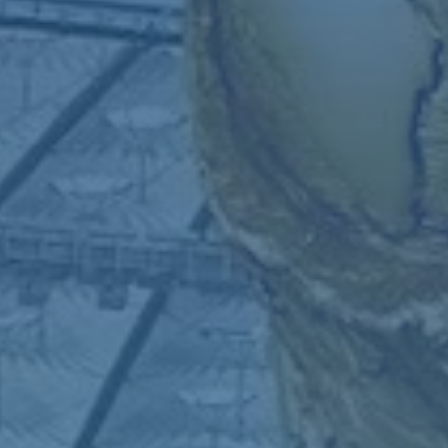
从皇马的角度看所谓继续执教不仅是对一位功勋
诺在过去几年完成阵容更新时卡马文加楚阿梅尼
要的不仅是战术上的指导更需要一位能够在巨大
温度型管理和对轮换尺度的拿捏让年轻人有成长
被突然打断哪怕接任者名气再大也难免带来不必