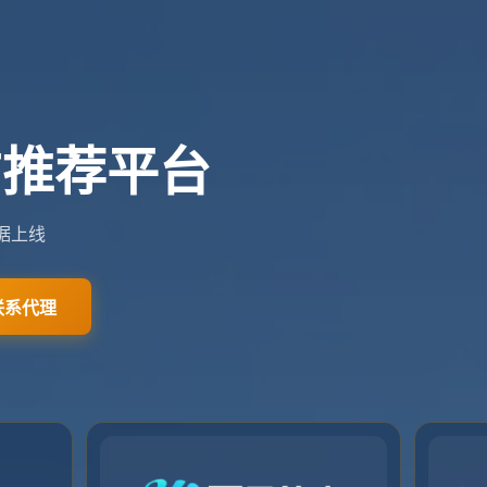
网站首页
关于我们
服务优势
团队
网站首页
新闻资讯
新闻资讯
育官网提供全方位的体育资讯和赛事服务。通过开云体育下载，用户
随地访问平台。访问开云官网