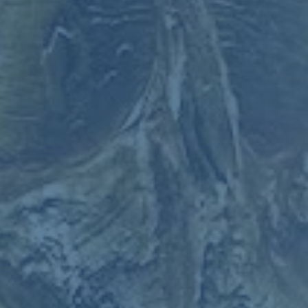
教练的礼貌与尊重更是对球队发展路径的再确认当弗洛伦蒂
巴尔韦德罗德里戈维尼修斯等一批年轻球员迅速上位他们需
压力下给他们安全感的主帅安切洛蒂恰好就是这种类型他的
空间也让老将找到合适的退出节奏这种平衡如果在本赛季后
要的震荡