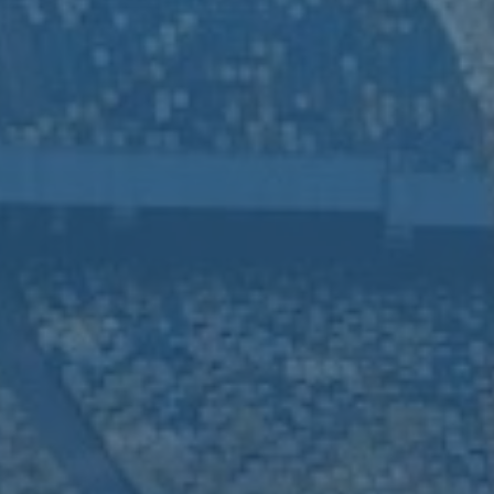
具体到案例一个显而易见的例子是卡马文加这名
中他可能会被简单归类为替补轮换甚至被外租但
在左后卫位置上也被大胆启用这是典型的长期视
条成长轨迹很可能被迫调整斯基拉的消息某种程
的是一个延续的环境而不是频繁重置的赛季计划
值得一提的是这则消息出现在一个特别的时间节
进足球著称的教练名字时不时被推到舆论前台表
是要在短期内重塑一种崭新的足球风格还是在现
二种路径的一种认同而这种路线对于一支已经完