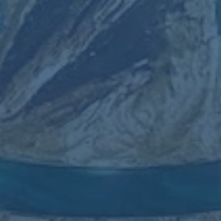
的评估如果本赛季皇马在欧冠与联赛中持续保持竞争力安切
性角度看他的价值也不是某一场比赛的比分所能完全概括的
个框架下新援有明确的融入路径老将有体面的退出方式高层
上找到依托斯基拉作为信息传递者实质上是让外界看见这一
单的合约问题而是关于信任时间窗与发展节奏的综合博弈