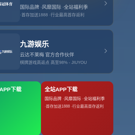
栏目导航
关于我们
服务优势
团队介绍
新闻资讯
联系我们
热门新闻
2026世界杯竞猜技巧最佳
2026