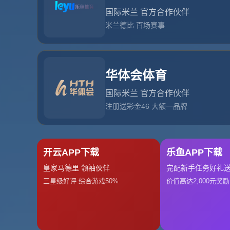
斯基拉-安切洛蒂希望在本
留在伯纳乌的答案
这个冬天关于皇家马德里的传
牵动更衣室与球迷神经的却是一则看似平静的消
执教皇马这句话的分量远不止于一条转会新闻它
如何继续主宰欧洲足坛