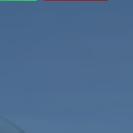
2026世界杯结果
2026
世界杯外围正规全站
2026
世界杯滚球技巧热门
2026