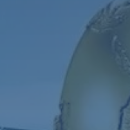
围绕这则消息很多人第一反应是战绩层面的理性
在他二进宫之后皇马在联赛与欧冠赛场上多次打
逐渐意识到这位头发花白的老帅并非只会依赖经
室文化而斯基拉给出的关键信息是安切洛蒂本人
新周期的设计者与守护者