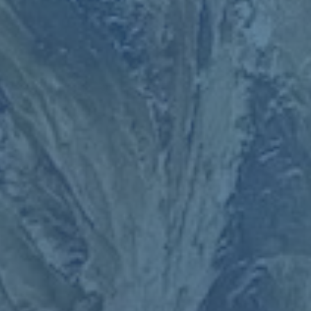
 在训练中变得更谨慎甚至保守。卢宁这次的零封 某种程度
量表现 把自己从“随时要为丢球负责”的心理状态 拉回到
对门将而言往往比一次世界级扑救更为重要 因为它会影响之后
 很多时候 观众记住的是惊险扑救 而不是90分钟内所有成功
是门将的顶级天赋之一 但稳定的前提是稳定的自信 而这种自
长期训练打磨出来的 那么心理强度和临场信心 很大程度上