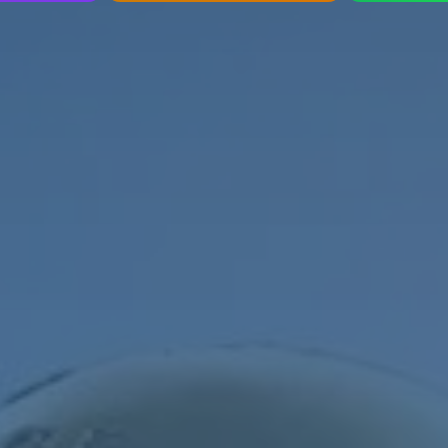
于有了更坚实的依据。对他而言 零封不仅意味着完成任务 更
自己“争取到下次再被信任的资格”。