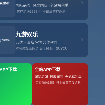
栏目导航
关于我们
服务优势
团队介绍
新闻资讯
联系我们
热门新闻
世界杯比分免费最佳
2026