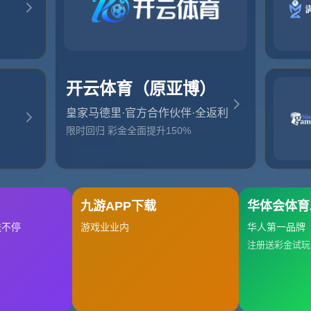
场比赛对我的信心很重要
，也最残酷。一次失误就可能被无限放大，而一次成功的零
当卢宁在赛后说出“为零封感到高兴 这场比赛对我的信心很
对自己长期坚持与积累的一次阶段性总结。对于一名门将来
一次重启与升级，而这场比赛，恰恰成为他职业生涯心态转
的共同困境 他曾长期处于豪门体系中的“第二选择”角色，
样的处境会带来一种特别的心理状态 一方面清楚自己有能力
而难以真正证明自己。在这种“长期候命”的状态下，自信不
在一场重要比赛中以零封的方式完成任务，这不仅是技术层
再确认。
结果 教练愿意让你首发是第一步 但真正决定你心态高度的 是
意强调“这场比赛对我的信心很重要”时 他其实在表达一个