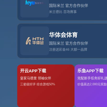
2026世界杯强队排名实时