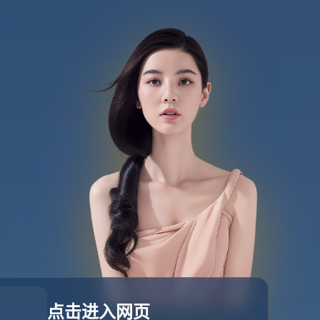
介绍
新闻资讯
联系我们
0512-5718275
可以随时