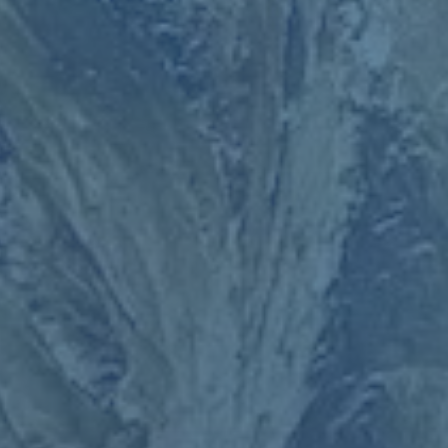
在“2026世界杯强队排名实时”的视角下 阿根廷和巴西的名
中成绩亮眼 再加上核心球员即便在年龄结构上处于代际交替
排名模型中保持在前列 但同时 由于部分老将接近职业生涯后
短时间内受到冲击
杯上的表现略显起伏 但其球员在欧洲五大联赛的整体表现以
跌出前五 这种“基础实力强 但短期成绩略有波动”的特征
时排名不断更新的背景下 巴西可能会出现阶段性回落 再通过
不同层面上的重塑 德国队在经历换帅及战术体系调整后 其实
渐成熟 以及战术风格向更平衡的方向调整 若能在预选赛与
世界杯开赛前重返实时强队榜单的前列