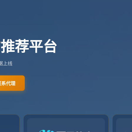
网站首页
关于我们
服务优势
团队
网站首页
新闻资讯
新闻资讯
育官网提供全方位的体育资讯和赛事服务。通过开云体育下载，用户
随地访问平台。访问开云官网