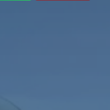
2026
世界杯滚球正规全站
2026
阿斯：皇马对戴维斯出价3000万 拜仁
要价5000万
2026
2026世界杯滚球平台最佳
2026