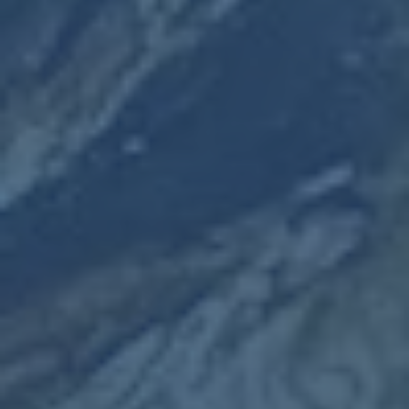
【官方指定平台】官方顶级竞技大厅，获取最新盘口赔率与
极速在线体验，大额无忧提款，请认准正版授权。
分享 :
需求表单