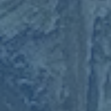
期间才发现，经常被工作、聚会或时差打断，热门球队真正
开球时才想起来已经落后两球。要解决这个问题，赛程规划
和提醒订阅非常关键。多数体育APP、搜索引擎以及社交平
台都有世界杯赛程模块，你可以筛选“热门球队”“关注球队”
功能，只勾选自己关心的几支队伍，比如巴西、阿根廷、法
国、英格兰、西班牙等，然后一键订阅全部比赛。之后，系
统会在开赛前一小时、十五分钟或自定义时间，通过推送、
短信或邮件方式提醒你准备观赛。对于存在明显时差的国
家/地区，还可以在日历应用中人工添加“凌晨三点 阿根廷小
组赛第二轮”的日程，设置闹钟防止睡过头。这样的安排可
以保证既不被无关比赛打扰，又能精准锁定自己真正在意的
热门球队每一场较量。
弹幕 聊天室与线下观赛社交氛围同样重要
很多球迷在选择“世界杯热门球队在哪里看”时，并不仅仅是
为了高清画面和专业解说，更希望找到一种接近现场的共同
情绪。流媒体平台的弹幕、聊天室以及话题讨论区，就是这
种情绪的承载空间。在热门球队比赛中，当梅西完成一次长