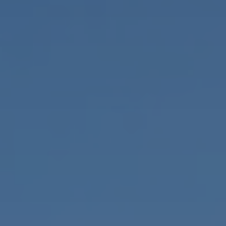
官方电视与网络平台传统路径依旧稳妥
在绝大多数国家，世界杯依然由官方电视台或大型媒体机构