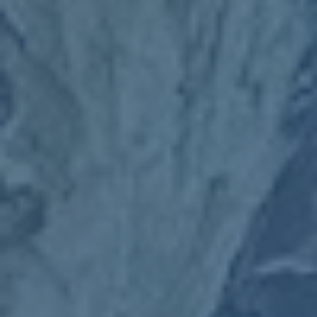
以一个虚构的球迷小李为例，可以更清晰地看到“世界杯热
门球队在哪里看”的真实决策过程。小李的核心诉求是“只要