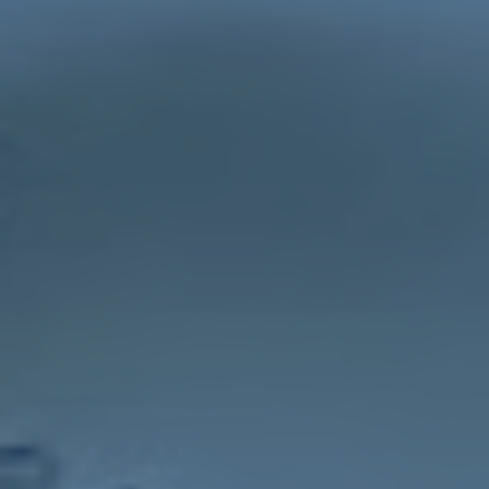
主流流媒体与体育APP移动端成观看热门球队主战场