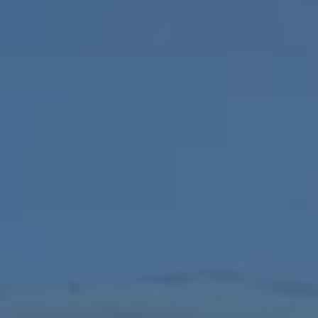
持有核心版权。对于习惯传统观赛方式的球迷而言，高清机
顶盒加大屏电视依旧是看热门球队最稳妥的途径。电视直播
信号相对稳定，很少出现临场卡顿或画面突然被封禁的情
况；官方转播在镜头切换、慢动作回放、比分图形展示等方
面，仍然保持着较高的制作水准。如果家里本身就有大尺寸
电视，搭配一套较好的音箱系统，热门球队的每一次进攻都
更有“在现场”的临场感。与此多数官方电视台会同步开通自
家或合作的网络平台，让你在手机、平板、电脑上也能看到
同样的直播信号。对于经常在路上或者加班回不了家的观
众，这类“电视 网络平台打通”的形式，几乎是观看热门球队
小组赛和淘汰赛的第一选项。需要注意的是，要提前确认自
己所在地区的转播方和套餐内容，有的地区需要单独订购体
育包，有的则包含在基础会员中。