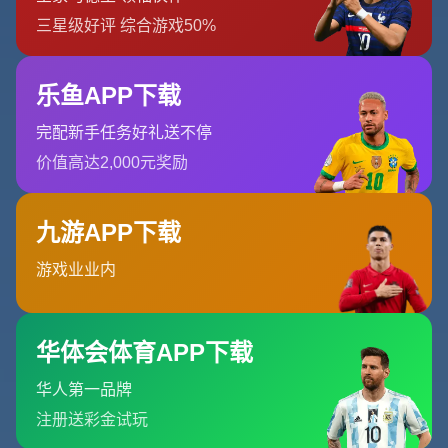
门球队核心战的结果党，只希望不错过阿根廷对巴西、法国
对德国这样的重量级对决；战术控和数据控更在乎多机位、
战术板讲解和赛后数据复盘；社交型观赛者希望在弹幕、聊
天室里一边吐槽一边看球，享受“万人云观赛”的氛围；还有
很多人只是下班后打开屏幕，随缘看看热门球队的比赛缓解
压力。弄清自己的定位之后，你会发现：不是每一场比赛都
必须看，但每一支热门球队的关键场次必须能稳定看到，这
就决定了你在选择平台时，优先关注的是版权完整度和回放
功能，而不仅仅是清晰度或解说是否搞笑。