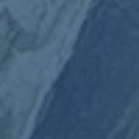
阿根廷和巴西的比赛一场不落，另外再看几场公认的焦点大
战”。他所在地区的电视运营商拥有世界杯转播权，但只在
基础套餐中提供部分场次的直播，热门球队比赛大多要通过
专门的体育频道观看。小李最终制定了这样的方案 在客厅的
电视上订购了含有全部世界杯赛事的体育频道，保证在家时
用大屏看阿根廷和巴西的比赛；在手机上安装了拥有完整赛
事版权的体育APP，开通会员以支持高清回放功能，这样即
使某天加班错过直播，也可以第二天早上完整看完整场回放
而不是只看集锦；他在日历里专门建立了“世界杯热门球队”
分类，把阿根廷、巴西小组赛及可能的淘汰赛时间全部标注
出来，并开启闹钟提醒；他和三五好友提前约好，在阿根廷
第二场小组赛和巴西首场淘汰赛时选择线下观赛点，享受一
次真正“像在球场一样”的观赛体验。通过这样的安排，小李
不需要每天盯着赛程表，也不必四处搜索不稳定的直播链
接，既保证了热门球队每一场必看，又维持了生活与工作的
平衡。
清晰度 解说 版权安全选择平台时需要避开的坑