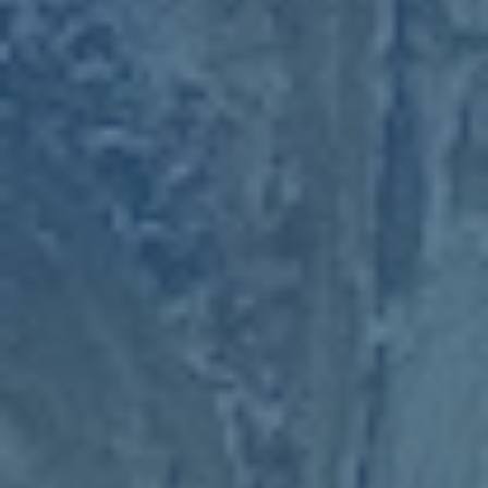
从过往大赛案例看哪些特征往往预示不靠谱
回顾近几届世界杯和洲际大赛的直播情况，可以发现一些规
律性的“坑” 一再重复。其一是临时起家的小平台，在赛前铺
天盖地宣传“独家信号”“超清无广告”，却在小组赛进行几轮
后因为成本、版权或技术问题悄然下线；其二是借赛事热度