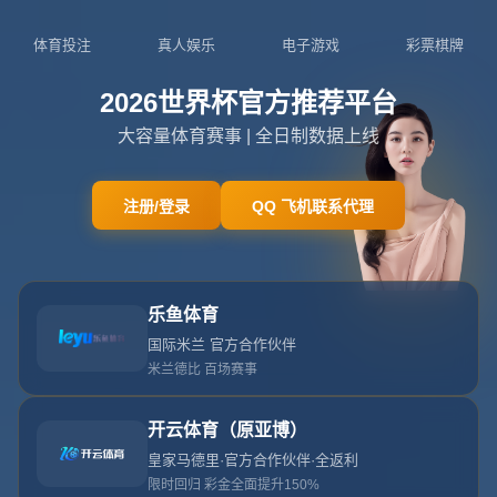
网站首页
新闻资讯
新闻资讯
开云体育官网提供全方位的体育资讯和赛事服务。通过开云体育下
载，用户可以随时随地访问平台。访问开云官网
2026世界杯直播平台靠谱吗