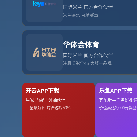
世体-莫德里奇累计5张黄
当一支豪门球队在争冠冲刺阶段突然失去一名核
随之震荡。这一次，轮到的是皇马中场大脑——
蒂斯的关键联赛，这不仅是一次简单的缺席，更