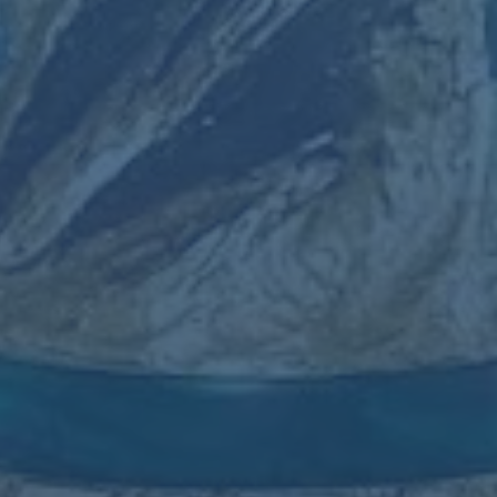
赛季中，球队因核心中场停赛而被迫调整阵型，从而意外打
球队在核心缺阵时改打三中场，通过强化整体密度来弥补个
进的年轻人，以更直接的方式冲击对手防线。这些经验说
的失败，关键在于主帅能否因势利导，把被动变成主动，把