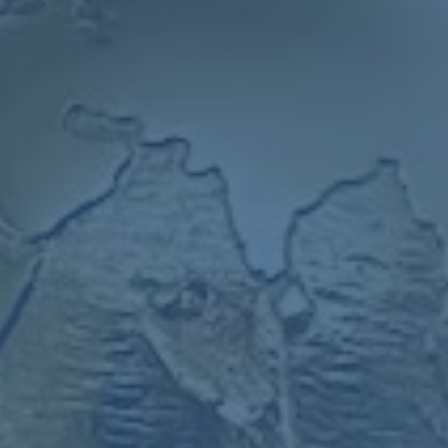
位拉扯对手阵型，让皇马从防守转入进攻时更加流畅。现
出来，承担起类似的“解压”任务。