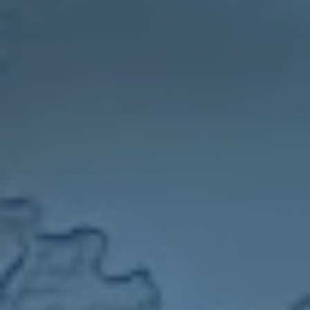
当我们讨论
2026世界杯买球排行全站解析
时，更重要的是培
养一种“看排行榜的能力”。至少要关注三点
第一是
规则透明
，排行榜是否明确列出评分标准，如赔率优
势权重多少、安全合规权重多少，是否有公开的数据来源说
明；
第二是
样本广度
，是否只选取几个“熟面孔”平台，还是对全
站范围内更多候选进行评估；
第三是
信息交叉验证
，用户是否能在不同站点之间对比同一
平台的口碑，避免被单一评价引导。
有经验的用户通常不会盲目相信任何一个榜单，而是会把
2026世界杯买球排行全站解析
当作一个起点，用它来筛选候
选平台，再结合自己对赛事的理解和过往使用体验进行二次
判断。
从案例看买球排行与个人策略的关系
以往大赛中不乏这样的案例某用户在上一届世界杯期间浏览
了几份“买球排行全站解析”，最终选择了一个在榜单中排名
第二的平台。原因并不是这个平台的优惠力度最大，而是排