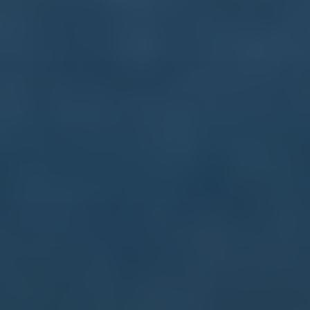
栏目导航
关于我们
服务优势
团队介绍
新闻资讯