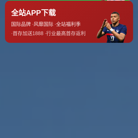
2026世界杯意味着赛事场次更多、参赛队伍更复杂、跨洲差
距可能被继续拉近，这使得传统依靠经验的买球习惯面临挑
战，数据、模型和情报的价值被进一步放大。所谓“买球”，
在本质上是对某一场比赛结果或特定事件进行概率判断与资
金配置，其形式可以是传统胜平负，也可以是让球盘、大小
球、角球数、射手榜等多种衍生玩法。而“排行全站”则暗
示：用户不再仅依赖单一平台，而是把整个市场当作一个整
体，比较各个站点在赔率优势、玩法丰富度、安全性、结算
效率和用户体验等维度上的表现，并通过排行榜的方式进行
综合评估。
所谓
2026世界杯买球排行全站解析
，并非只是列出几个热门
网站，而是要看清整个生态：有哪些类型的平台在参与竞
争，这些平台被如何打分，榜单本身是否公正，用户在参考
这些排行时该如何避免“被带节奏”。
平台类型与排行维度的系统拆解
从实践角度看，当前围绕世界杯买球的站点大致可以分为三