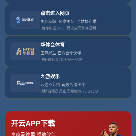
2026世界杯买球排行全站解析
这一话题之所以在球迷圈与投
资圈同时升温，是因为世界杯本身就兼具竞技、娱乐与金融
属性，而线上平台的兴起又把这一切放大到了全球尺度。如
何在海量“买球”入口里识别靠谱渠道、看懂排行榜背后的逻
辑，并在观赛的激情与理性安排之间取得平衡，已经成为许
多球迷在2026世界杯到来前需要认真思考的问题。本文将从
平台类型、排行规则、风险识别与实战案例等维度，对所谓
的
2026世界杯买球排行全站解析
进行系统梳理，试图为读者
搭建一套清晰可理解、可操作的参考框架，而不是简单的
“推荐榜单”罗列。