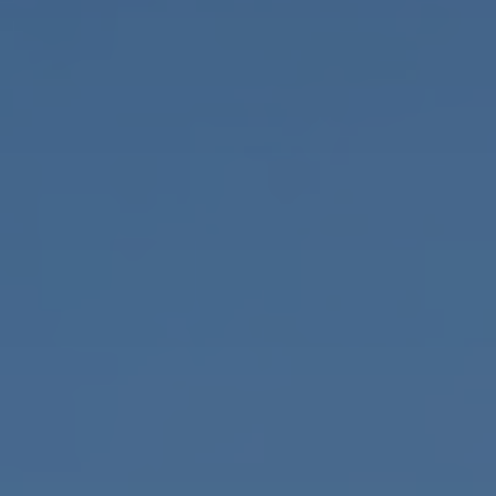
类：其一是传统老牌的体育数据与赛事信息平台，提供赛
程、伤停、赔率变动和板块分析；其二是具备多元玩法和资
金通道的线上投注站点；其三是以内容为驱动的社区型平
台，用户在其中交流推荐、复盘战况、分享盘口理解。
所谓“买球排行全站解析”，就是在这三类平台之间建立一套
统一的审视视角。通常会被重点考量的维度包括
一是
赔率与盘口的透明度
，即不同站点对同一场比赛给出的
赔率是否有明显偏差，盘口变化是否及时同步，以及是否会
在临场突然调整，让用户措手不及；二是
玩法的丰富度与专
业度
，不仅是基础胜平负，还包括让球、单双、大小球、组
合串关、球员数据等，为不同风险偏好的用户提供选择空
间；三是
数据深度与分析工具
，优质平台往往会提供历史交
锋记录、近期状态、主客场差异、战术风格与射门统计等，
让用户可以基于数据而非单一情绪做判断；四是
风控与风
纪
，也就是对异常投注的处理、对用户信息的保护，以及在
争议出现时是否有清晰的规则与可追溯记录；五是
用户体
验
，包括页面加载速度、操作逻辑、移动端适配、客服响应
和多语言支持等。