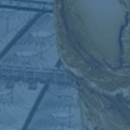
得被称为买球APP下载最佳选择的产品，至少应