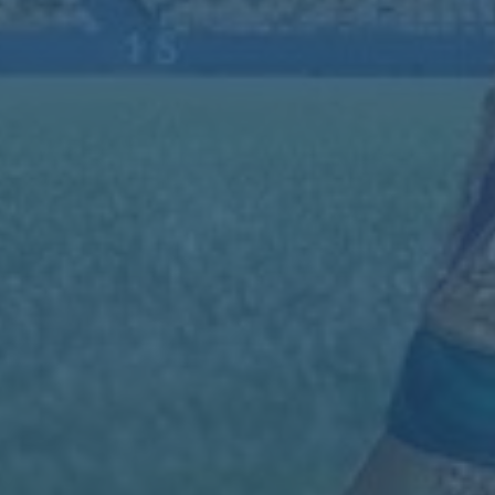
用户口碑与真实反馈 如何筛掉过度包装的“伪最佳
在搜索引擎和应用市场中，围绕“2026世界杯买
广排名，这就要求用户具备一定的筛选能力。以
评论是否过于一致 如果一款APP的评价清一色是
可能存在刷评行为
是否有长期用户的细节反馈 真正使用过一段时间的
慢但问题能解决”“赔率变化比某某平台稍快”等
社交平台与论坛讨论 在一些足球或竞彩主题社区
绍更接近实际使用体验
负面评价的处理方式 任何应用都不可能没有差评
对性优化
如果一款应用在多个渠道都长时间保持相对稳定
被纳入“2026世界杯买球APP下载最佳候选名
谈的平台，就需要格外警惕。