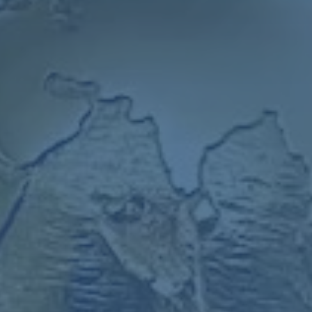
心能力
能和体验对比。围绕2026世界杯这个特定场景，一款真正值