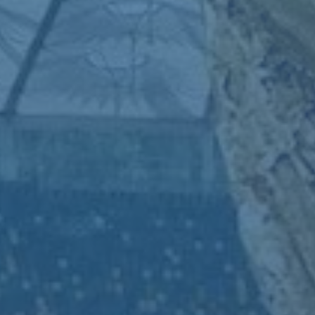
赛事覆盖全面 不仅包括小组赛到决赛的所有场次
让不同风格的玩家都能找到适合的玩法
实时数据与动态更新 在世界杯这种节奏极快的环
要做到赔率更新及时，并尽可能配合文字直播和
界面操作清晰 在赛程密集的情况下，玩家往往要
设计混乱，很容易错过心仪赔率甚至下错选项
多终端适配 所谓“2026世界杯买球APP下载
卓和iOS都能流畅运行 不会出现频繁闪退
有不少用户在使用过程中会遇到这样的情况 某款A
顿、赔率加载缓慢以及无法及时结算等问题。这
往往是在大赛开始前就已经完成压力测试并具备
玩法深度与数据支持 让世界杯买球不再只靠“感觉