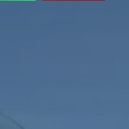
2026世界杯比赛结果网站
2026
2026世界杯比分开户最佳
2026
世界杯外围平台官方
2026