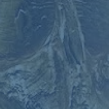
具备以下几类能力