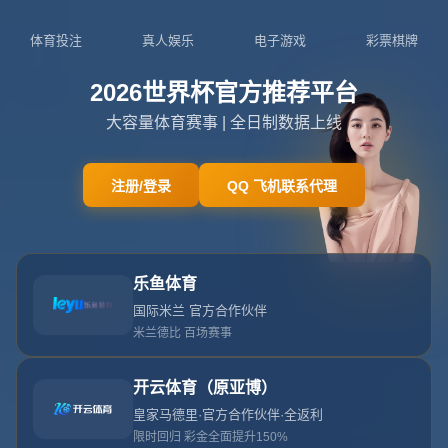
网站首页
新闻资讯
新闻资讯
开云体育官网提供全方位的体育资讯和赛事服务。通过开云体育下
载，用户可以随时随地访问平台。访问开云官网
世界杯预测正规渠道解析