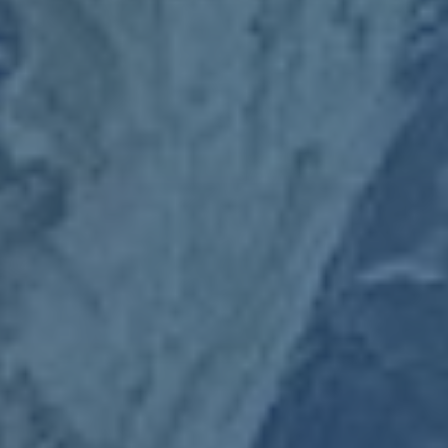
给出结论，更重要的是呈现“结论是如何得来的”，让受众可
以依据自己的理解选择是否采信。
与之对照，一些非正规“预测”可能只会简单宣称“这场稳压A
队”“有内幕消息B队必放水”，既没有数据也无可追溯依据。
两者之间的差别，不只是专业程度，更是信息伦理与责任边
界的区别。
个人层面的理性框架：把正规预测当成决策辅助而非“答案
标准
无论正规渠道的世界杯预测多么专业，它终究是一种概率性
判断。从个人实践角度，真正值得建立的是一套理性解读框
架：
第一，将预测结果看作辅助信息。在欣赏比赛前，通过正规
渠道了解双方实力对比与可能走势，可以让观看过程更有层
次感，但不宜将任何预测视作“必然发生”的剧本。
第二，学会关注前提条件。例如某些预测基于主力前锋健
康、天气良好、对手正常轮换等假设，一旦赛前出现意外伤
病或极端天气，这些预测的有效性就会下降。正规渠道一般
会明确这些前提，为个人判断留下调整空间。