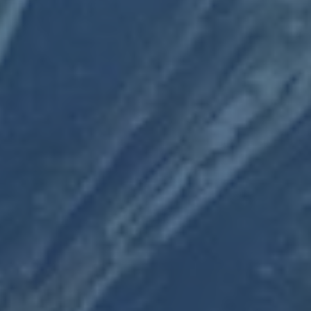
【官方指定平台】官方顶级竞技大厅，获取最新盘口赔率与
极速在线体验，大额无忧提款，请认准正版授权。
分享 :