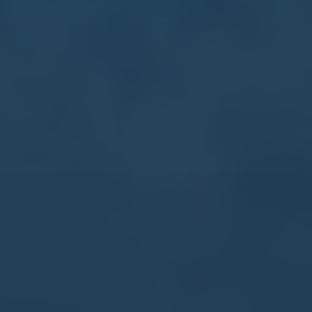
栏目导航
关于我们
服务优势
团队介绍
新闻资讯
联系我们
友情链接
联系我们
地址:
河南省洛阳市孟津县城关镇
电话:
0512-5718275
邮箱:
admin@intl-keiyunsports.com
手机:
18161096963