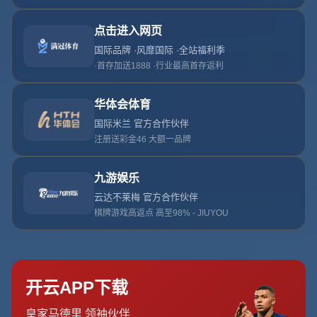
世界杯预测正规渠道解析：从“玄学下注”走向理性判断
每逢世界杯，关于“谁能夺冠”“冷门是否会爆”的讨论总会席
卷社交媒体。各种所谓“内幕消息”“必胜公式”“精准推荐”层出
不穷，让许多球迷在兴奋之余也感到迷茫：究竟怎样的预测
方式才算是正规渠道？如何在享受赛事激情的又能保持理性
与安全？围绕“世界杯预测正规渠道解析”这一主题，本文将
尝试搭建一套清晰的认识框架，从信息来源、数据模型、机
构平台到个人实践，梳理出一条兼顾合规性、专业性与可操
作性的路径，帮助读者在信息繁杂的世界杯赛场，找到值得
信赖的分析依据。
理解“正规渠道”的真正含义：不只是合法更是可验证
谈世界杯预测，很多人第一反应是“在哪看推荐”或“去哪下
单”，但正规渠道的概念要宽得多。它至少包含三个层面：
其一是合法合规，即数据获取、分析发布、互动交流都不触
碰相关法律底线，不涉及非法博彩、不传播虚假金融产品；
其二是信息透明可追溯，核心数据来源清晰，预测依据可解
释，而不是模糊的“内部消息”；其三是结果可验证，在赛前