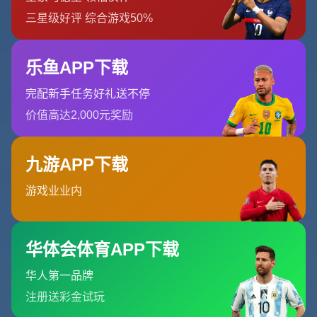
给出明确预测，赛后接受检验，不随意修改说法。在这个意
义上，世界杯预测的正规渠道，不仅指向“可以放心看的地
方”，更强调一种“可被审视的专业流程”。