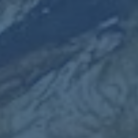
需求表单
提交