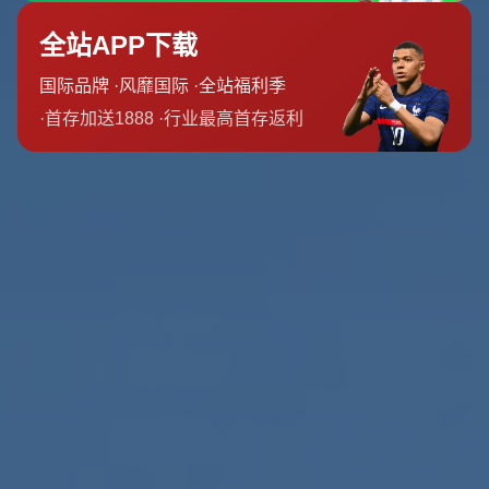
数据驱动的专业分析：从基础统计到模型预测
当下市面上看似花哨的世界杯预测，大致可以分为情绪型、
经验型与数据型三类，其中数据驱动的分析更接近正规渠道
应有的专业水准。比较常见的做法包括：
一是基于基础统计数据的判断，例如球队过去若干年的胜平
负、净胜球、攻防效率、主客场表现、相同级别对手战绩
等。这类信息通常由国际足联、各大洲足联以及主流数据网
站提供，属于公开且可验证的正规源头。
二是使用高级指标，如预期进球值xG、预期失球xGA、压迫
强度PPDA、关键进攻区域触球次数等，更细致地衡量球队
的真实实力，而不只是表面比分。这类指标往往出自专业数
据公司，它们发布的技术报告、数据年鉴本身就是一种权威
预测依据。