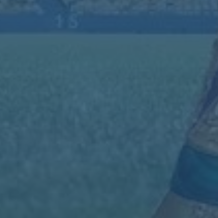
从工具到社区的升级路径
世界杯只是四年一次 但足球热情却不会随着终场
一款简单工具 而是逐步向社区化平台演进 一方
世界杯周期内的预测表现 激发持续参与 另一方
战术分析展开讨论 有些平台甚至会邀请专业解说
方式讲解概率和统计 这种
从工具到社区的转变
让
程变得更加透明和可讨论 在此基础上 官方应用
活跃度
未来趋势 更智能也更透明