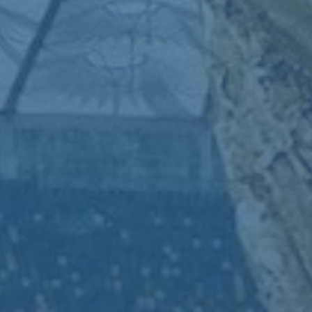
理性预测与风险意识
谈到世界杯预测APP官方 不可避免地会触及到现
大赢钱故事 淡化风险 但从长远看 真正具有公信
眼位置提示用户 预测结果的本质是概率 不是保
力的同时 也会给出失败案例的统计 甚至在某些
投入 将娱乐体验变成高压负担 这种看似“不那么
杯预测APP官方品牌应有的社会责任
隐私安全与数据合规的重要性
随着用户规模扩大 世界杯预测APP官方产品所收
能有地理位置 设备信息等 如果缺乏严格的数据治
政策中详细说明数据用途 存储方式和第三方合作
如 针对预测行为产生的历史记录 一些平台会提
维度 同时 在涉及跨境数据传输或多地区运营时 
数据访问权等 对于普通球迷来说 这些条款可能略
力 也是衡量其可靠性的重要维度之一