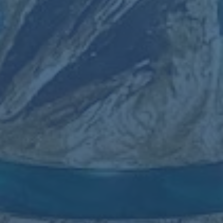
哨声戛然而止 许多世界杯预测APP官方产品已经不满足于做
面通过积分体系 荣誉榜单和成就徽章等机制 记录用户在整个
面开放讨论板块或话题广场 让用户围绕比赛观点 模型解读和
员 数据分析师在社区中进行直播拆解模型原理 用更通俗的
用户在冗长的世界杯赛程中获得陪伴感 也让复杂的预测过
还能将世界杯预测延伸到洲际赛事 俱乐部联赛 保持球迷全年