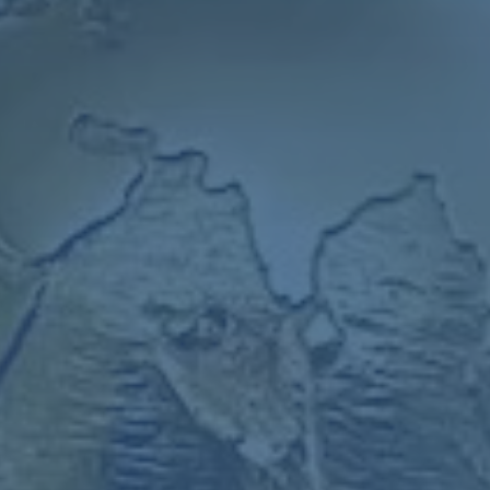
 这次冷门发生后 该平台并没有简单把它归咎于偶然性 而是
于战术适配度和球员健康状态的量化指标 增强后续预测的敏
言 冷门不是失败 更像是模型迭代的机会 只要有完善的
反馈机
模型更复杂 其实在普通用户眼中 更关键的是
预测结果是否
会在界面和交互设计上做足功夫 例如采用简单直观的赛程时
以图标形式呈现 同时为非专业用户提供简要解读 用清晰文字
起了关键作用 对高级用户 则可以开放更多深度维度 如预期
数据的球迷也能获得价值 这种
分层式的信息呈现
能让不同水平
难懂的数字吓退