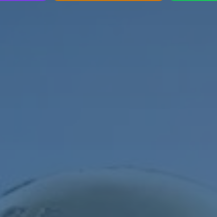
信息 其次是更细腻的战术维度数据 比如压迫强度 跑动距离
的战术风格 第三是时间维度与状态数据 包括近期战绩 旅途
发挥产生明显影响 最后还有被很多用户忽视的心理和环境变量
等 一款
负责任的世界杯预测APP官方
应用 通常会通过加权
 而不是只盯着几项简单指标做表面文章
心卖点之一 常见的做法是运用
机器学习和概率模型
对比赛
深度神经网络 根据历史数据学习出结果分布 然后给出某支球
不现实 赛事的不确定性极高 非结构化因素很多 因此 优秀的
分析
的混合模式 一方面利用模型处理大规模历史数据 找出隐
术调整 临场意外进行解读 对模型结果进行适度修正 这样 用
是包含背景解释和逻辑推演的完整预测框架
在模型预测中胜率超过七成 然而最终被对手B逆转 当时一款
一结论 而是通过清晰的可视化呈现了风险 例如 在胜率条
险提示中 该应用强调了两点 一是A队核心球员刚刚伤愈 状