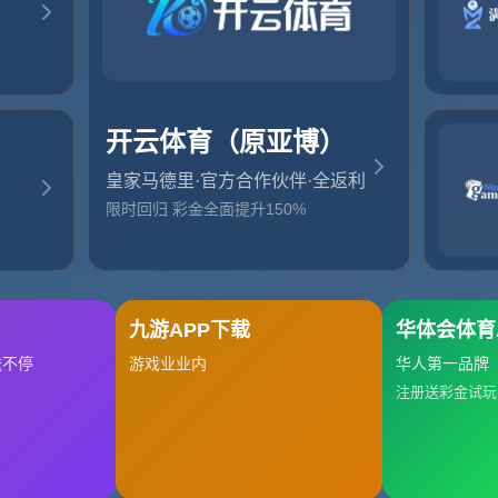
温，其中最受球迷关注的就是所谓的
世界杯预测APP官方平
 做出更接近事实的判断 也有人对这类应用持谨慎态度 担心
预测APP官方产品到底应该是什么样 它依靠怎样的技术和
持理性和专业 这正是我们需要深入探讨的主题
的定位 并不是所有带有预测功能的应用都能称得上官方 这
主体和运营机构 在数据合作 授权范围 隐私保护等方面保持
形成稳定合作 拥有合规的数据接口和版权 三是围绕用户需求
数据 赛后复盘等多个环节 换句话说 一款成熟的世界杯预测
续服务能力
而不仅是简单的比分猜测工具
开数据 但真正重要的不是数据规模有多大 而是数据是否有
组合使用以下几类数据 首先是传统统计数据 如进球数 失球