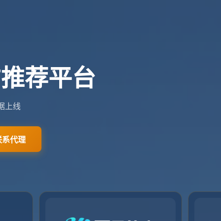
网站首页
关于我们
服务优势
团队
网站首页
新闻资讯
新闻资讯
育官网提供全方位的体育资讯和赛事服务。通过开云体育下载，用户
随地访问平台。访问开云官网