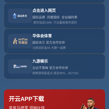
世界杯滚球最新地址全站解析与观赛体验升级指南
无论你是熬夜守着电视机长大的老球迷还是因为短视频集锦
才爱上足球的新玩家 只要谈到世界杯 现场进球瞬间的欢呼
声和心跳加速的紧张感就会立刻浮现在脑海中 随着移动互联
网和数据技术的发展 这种热血体验早已不再局限于传统直播
间 围绕着
世界杯滚球最新地址全站
这一核心概念 大量以世
界杯赛事为主轴的综合信息平台开始涌现 它们一站式整合赛
程数据 实时比分 战术分析 球迷互动以及多终端观赛入口 让
观众在手机或电脑前也能拥有接近球场边线的沉浸感
在很多人口中提到的
世界杯滚球最新地址全站
并不仅仅是一
个单一的网址或页面 更像是一个随赛事不断动态更新的入口
枢纽 它的价值在于让用户不用在海量信息里四处搜索 只需
记住一个核心入口 就能快速抵达当下最及时的世界杯信息流
与传统静态网站不同 这类全站会伴随赛事周期滚动更新 从
赛前分组抽签到小组赛晋级形势 从淘汰赛对阵图到决赛前瞻
分析 每一次刷新都是内容与数据的实时迭代