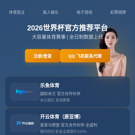
网站首页
新闻资讯
新闻资讯
开云体育官网提供全方位的体育资讯和赛事服务。通过开云体育下
载，用户可以随时随地访问平台。访问开云官网
世界杯滚球最新地址全站