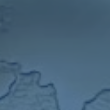
从数据追踪到策略参考的深度延伸
随着大数据与可视化技术渗透到体育领域 现代意义上的
世界
杯滚球全站
已经不满足于仅仅显示比分与时间 更重要的是通
过算法和模型帮助用户进行策略参考 例如 在赛前页面中 系
统会综合球队近十场比赛状态 世界杯历史战绩 关键球员伤
病和对手风格 输出一份倾向性较强的赛前数据分析 把原本
分散的资料加工成可读性更高的内容 对不擅长做统计的球迷
而言 这类分析相当于一份浓缩版的情报报告