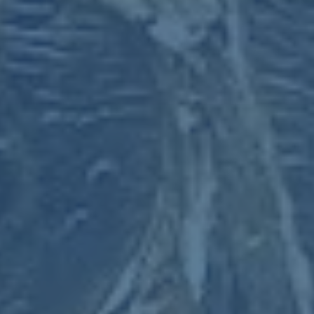
—— 球迷每天都在被动接收各种推荐链接，不可能逐一验
证。那么，如何在有限时间内做出相对稳妥的筛选
首先是信息源头的可信度。散落在群聊、陌生私信中的“特
别渠道”“内部网址”，与其说是推荐，不如说更接近引流。相
较之下，长期运营的专业体育媒体、数据分析网站、拥有真
实用户评价的体育社区，更值得参考。当一个网址在多个独
立渠道中都被提及，其基础可信度就会相应提高。