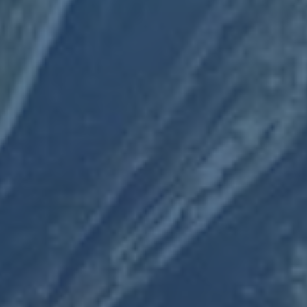
【官方指定平台】官方顶级竞技大厅，获取最新盘口赔率与
极速在线体验，大额无忧提款，请认准正版授权。
分享 :
需求表单