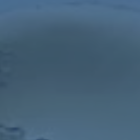
场世界杯投注体验的上限。