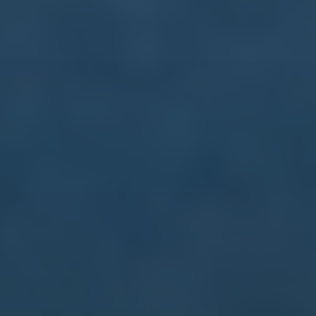
栏目导航
关于我们
服务优势
团队介绍
新闻资讯
联系我们
友情链接
联系我们