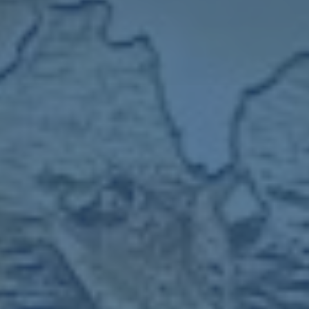
自然筛选逻辑 如何在信息洪流中找到真正的推荐优质网址
围绕“2023世界杯买球推荐优质网址”，最现实的问题是