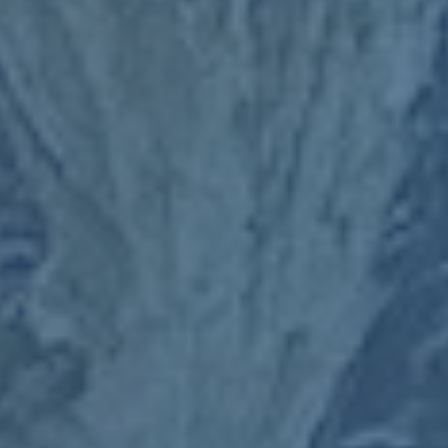
在群聊的烘托下逐渐加大注码。直到某场热门赛事后，平台
以“系统维护”为由冻结提款，随后客服消失、网址无法打
开，B才意识到自己遭遇了高风险甚至诈骗。从这个反面案
例可以看到，那些过度强调“稳赚不赔”“暴利回报”的所谓优
质网址，往往在安全合规层面存在巨大隐患，与真正意义上
的“2023世界杯买球推荐优质网址”背道而驰。
关键词的合理融入 理性看待世界杯买球与优质网址推荐
在围绕“2023世界杯买球推荐优质网址”的讨论中，有一个容
易被忽视却非常重要的前提 —— 买球本质上是一种带有风
险的娱乐行为，而不是稳定的理财工具。无论平台多么优
质，都无法改变赛事本身的不确定性。所谓优质网址，只能
在安全、合规、体验层面尽量降低外在风险，却无法消除投
注本身的输赢起伏。当你在搜索2023世界杯买球相关信息，
试图找到“推荐优质网址”时，也应同时建立以下几点意识
其一是预算意识。在任何平台上参与世界杯买球，都应设定
个人可承受范围内的预算，将其视为观赛的一部分成本而非
投资本金。其二是信息独立性。可以参考他人的分析与推