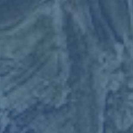
其次是交叉验证。如果你看到某个2023世界杯买球网址被频
繁推荐，可以尝试从以下角度做简单验证 一 在搜索引擎中
查找该网址或平台名，留意是否有负面投诉 二 查看是否有
过往世界杯或洲际赛事期间的真实使用反馈 三 比较不同平
台的赔率与盘口设置，观察其是否处于合理区间 通过这类交
叉验证，可以大致排除一些明显异常的网站，留下更小范围
的候选名单。
再次是小额试水原则。即便一个网址在各方面看上去都符合
“优质”的标准，在尚未了解其真实操作体验前，也不宜投入
过大的金额。选择2023世界杯买球推荐优质网址时，先以小
额参与一两场比赛，测试其下注流畅度、赔率更新速度、赛
后结算效率与提款顺畅程度，往往比任何宣传都更有说服
力。
典型案例分析 从成功与失败中反向印证优质网址的特征
为了让“2023世界杯买球推荐优质网址”这个概念更具象，可
以通过两个简化案例来说明。