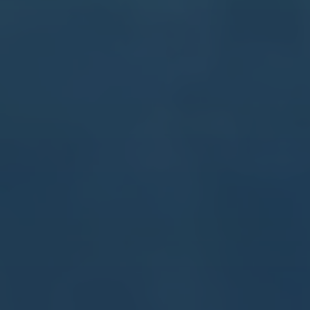
地址:
河南省洛阳市孟津县城关镇
电话:
0512-5718275
邮箱:
admin@intl-keiyunsports.com
手机:
18161096963
关注我们
订阅