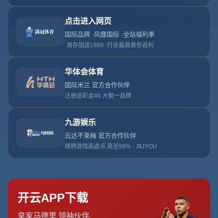
2026世界杯滚球平台最佳选择指南
随着北美联合举办的2026世界杯临近，全球球迷的关注点不
仅在赛场内的激烈对抗，也在场外如何通过合理参与滚球玩
法增加观赛乐趣。相比传统的赛前投注，2026世界杯滚球平
台最佳的选择，已经成为很多玩家提前布局的关键话题：谁
能提供更稳定的实时盘口、谁的赔率更具竞争力、谁在数据
更新和结算速度上更可靠，往往直接决定整个赛事周期的体
验质量。面对层出不穷的品牌与营销噱头，如何在复杂的信
息环境中筛选出真正适合自己的滚球平台，是每一个理性用
户都需要提前思考的问题。