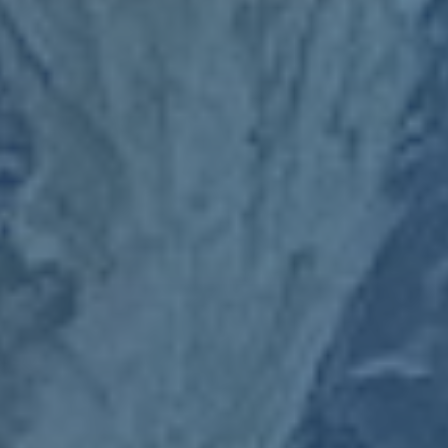
为了更直观地理解何谓“2026世界杯滚球平台最佳”，可以构
建一个典型用户场景。设想一位已经有多年观赛经验但滚球
参与并不算频繁的球迷，在2026世界杯小组赛阶段，选择了
两个不同的平台进行对比体验。在一场热门焦点战中，他在
A平台上发现赔率看似略高，但在比赛进入关键阶段时，盘
口刷新明显跟不上场上节奏，甚至出现短暂无法下注的情
况。而在B平台，赔率略微保守，但盘口更新始终紧贴比赛
节奏，特别是在出现点球判罚时，赔率冻结与恢复的节奏更
加合理，下注确认速度也更快。赛后结算时，A平台对部分
盘口给出了含糊的规则解释，导致用户对结果产生疑惑；B
平台则在注单详情中提供了清晰的事件时间线与规则说明，
用户可以对照比赛过程自行核对。在这种对比之下，用户很
自然会将B平台视作更接近“最佳”的选择，哪怕它并不是赔
率最高的那一家。
如何在众多候选中筛选出个人心中的最佳
“最佳”从来不是一个对所有人都完全相同的标准，更合理的
表达方式是“最适合自己的2026世界杯滚球平台”。对重视赔