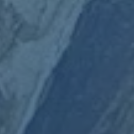
率与长线收益的玩家，可能会更看重水位优势和市场深度；
对注重娱乐性与观赛互动的用户，平台的界面、数据展示以
及活动体系会更加重要；而对安全感要求极高的用户，则会
把监管牌照和资金保障放在首位。理性用户在真正投入之
前，可以从以下几个步骤逐步筛选平台：首先初步排除无明
确监管信息、口碑评价高度两极化的品牌；其次对2至3家平
台进行小额试用，从稳定性、赔率、出入金、客服响应速度
等多个维度进行主观打分；最后再结合自身玩法偏好和资金
计划，确定在2026世界杯周期内重点使用的一到两家平台，
避免过度分散精力。
展望2026世界杯滚球平台生态的升级趋势
从行业发展视角看，2026世界杯大概率会推动滚球平台在技
术与服务上的新一轮升级。更精细的实时数据分析、更丰富
的微型市场、更加智能化的个性推荐，都会逐渐成为主流特
征。一些具备技术优势的平台，可能会尝试在滚球界面中引
入战术可视化工具、AI赛况解读、实时风险提醒等功能，帮
助玩家更理性地参与。与此行业在合规与责任意识上的提
升，也会促使平台增加自我限制工具，如可设定日限额、提