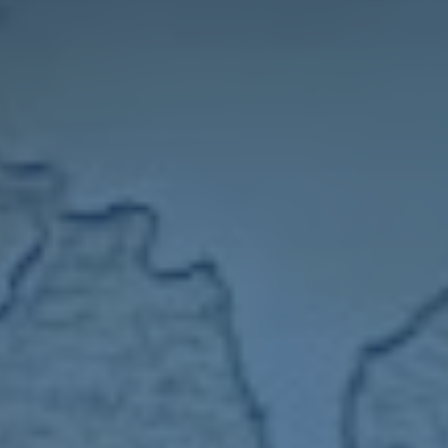
台之一。
与数据能力紧密相连的是风控与公平性。在高频滚球环境
下，平台既要防范外挂、延迟套利等问题，又不能过度干预
正常玩家的下注体验。部分平台在压力之下会频繁限制投注
金额、延长确认时间，甚至出现莫名其妙的拒单，这种做法
在用户层面体验极差。相反，一些更成熟的运营方，会依托
精细化风控模型识别异常行为，对普通玩家保持稳定的限额
政策，并在规则中明确解释限额依据，让用户可以清楚地预
期自己的操作空间。对于注重体验的玩家而言，这种透明、
可预期的风控策略往往比营销活动更具吸引力。
安全合规与资金保障是基础门槛