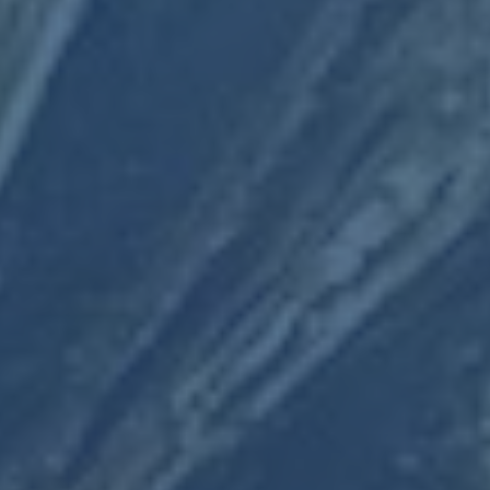
示连续投注时长、提供风险教育内容等。对于提前关注并研
究“2026世界杯滚球平台最佳”话题的用户而言，真正值得追
求的，并不只是短期的刺激与收益，更是借助这次全球性赛
事，找到与自己理念最匹配、在未来若干年仍可长期信赖的
合作伙伴。
【官方指定平台】官方顶级竞技大厅，获取最新盘口赔率与
极速在线体验，大额无忧提款，请认准正版授权。
分享 :
需求表单