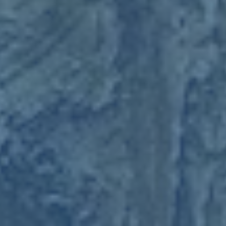
续费和时效。用户在筛选平台时，可以通过模拟小额出入金
测试其效率和态度，从而判断该平台在资金操作方面是否值
得信赖。
用户体验界面设计与数据呈现的细节价值