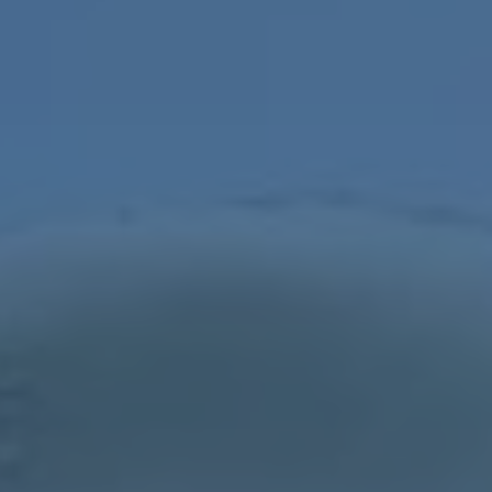
赔率差异可能只有小数点后几位，但在高频次滚球和长赛程
叠加后，细微优势就会累积为显著差距。一个被视作2026世
界杯滚球平台最佳的候选者，通常会在热门赛事中提供更具
吸引力的水位，同时配合理性、透明的返奖机制，避免以看
似高赔率但隐藏高水或复杂限制条款的方式“做表面文章”。
用户在选择平台时，可以通过对比同一场比赛的盘口和水
位，判断其在赔率策略上的真诚程度。
数据与风控能力决定滚球体验上限
在世界杯这种节奏紧张的赛事中，实时数据更新的准确性极
为关键。进球、红牌、点球、换人、VAR判罚等事件一旦发
生，赔率会瞬间发生剧烈波动。数据源延迟、同步错误，甚
至个别平台采用“保护性延迟”策略，都可能让玩家陷入信息
不对称的被动局面。那些在行业中口碑较好的平台，往往会
与多家权威数据公司合作，利用多节点数据比对和风控模
型，最大限度保证盘口调整与场上事件保持高度同步。某种
意义上，谁能以更短时间将真实比赛信息转换为稳定可靠的
滚球盘口，谁就更有资格在2026世界杯中被讨论为“最佳”平