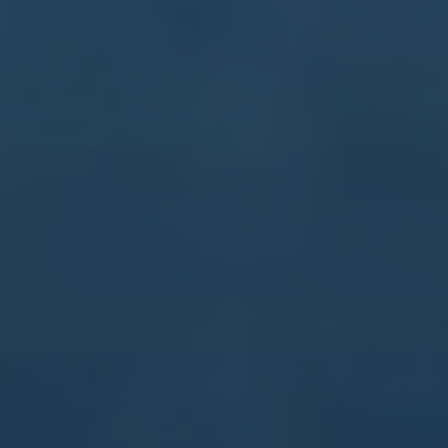
团队介绍
新闻资讯
联系我们
友情链接
联系我们
地址:
河南省洛阳市孟津县城关镇
电话:
0512-5718275
邮箱:
admin@intl-keiyunsports.com
手机:
18161096963
关注我们