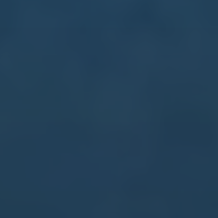
关于我们
服务优势
团队介绍
新闻资讯
联系我们
友情链接
联系我们
地址:
河南省洛阳市孟津县城关镇
电话:
0512-5718275
邮箱:
admin@intl-keiyunsports.com
手机:
18161096963
关注我们