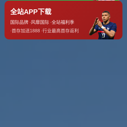
2026世界杯首度扩军至48支球队，分成多个小组，这直接
改变了“竞猜热门”的衡量方式。往届32队的格局中，强队在
小组赛翻车往往意味着巨额冷门赔率兑现，而如今更多的球
队和更复杂的淘汰路径，使得稳定性和板凳深度成为判断热
门时的重要权重。简单说，过去竞猜只看“强不强”，现在更
要看“够不够厚 实不实在 抗不抗折腾”。这也是为什么许多
专业玩家在谈论2026世界杯竞猜热门时，更频繁地提到“阵
容厚度”“轮换能力”和“伤病管理”这些关键字。
欧洲豪门 传统意义上的冠军竞猜热门