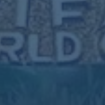
2026
世界杯积分榜技巧
2026
世界杯专家预测今日
2026