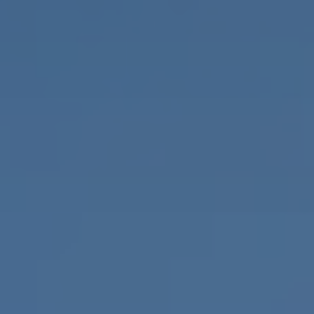
在任何一届世界杯中，欧洲列强都是“冠军竞猜热门”的集中
营。到了2026年，这一趋势仍不会改变，只是热门排序会随
着阵容更新发生微妙调整。以现有球员黄金年龄推算，法国
英格兰 葡萄牙 西班牙 德国等队很可能仍处于一个实力峰值
区间，其中 法国和英格兰 在许多早期预测模型中，已经被
视为赔率层面的双重标杆。法国拥有天赋极度密集的中前场
梯队，就算老一代球星逐渐退出，依然可以在多个位置排出
三套具有竞争力的阵容；英格兰则受益于英超高强度的锤
炼，新生代攻击手层出不穷，只要能够解决关键战心理与战
术平衡问题，依然会是2026世界杯竞猜热门榜单上的“头牌
选项”。从竞猜角度看，这些超一流强队常常处于“名气溢价”
状态，很多普通投注者会基于情绪而非理性去追捧——这意
味着在赢球概率相对稳定的前提下，相关赔率却未必划算，
如何在“看好”与“值得下注”之间做区分，是理解热门队伍时
不能忽略的隐性前提。
南美双雄 依旧是冠军与金靴层面的双线热门
一边是阿根廷的情绪红利，一边是巴西的天赋流水线，在