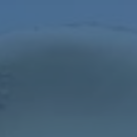
“2026世界杯竞猜热门”话题中，南美双雄永远不会缺席。阿
根廷在上一周期通过稳定防守加情绪驱动完成登顶，到了
2026年，将处在一个微妙的过渡阶段，既要延续冠军余威，
又要完成核心更替。对于竞猜而言，这种状态既蕴含巨大想
象空间，也潜藏被高估的风险，特别是在冠军和金靴投注
上，很多人会被上届的记忆惯性所影响，从而忽略对新战术
结构的评估。反观巴西，他们在大赛中一再“纸面夺冠 实战
掉链子”，但从球员年龄结构看，2026年很可能是新一代攻
击群全面成熟的时间点。巴西队常常是进球数相关玩法中的
热门，尤其是小组赛面对防守能力有限的对手时，受欢迎程
度极高。问题在于，当所有人都期待巴西“打出大比分”，盘
口与赔率往往会对这种预期进行提前修正，因此冷静评估对
手防守质量与赛程密度，而不是单纯迷信“桑巴火力”，才是
利用南美双雄热度的更理性方式。
东道主效应 北美三国的隐性加成
世界杯历史中 东道主往往拥有一定程度的“隐形buff”，即使
整体实力不及顶级豪门，也容易在氛围加持下超额完成任
务。2026年由美国 加拿大 墨西哥共同承办，至少在小组出