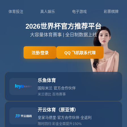
网站首页
新闻资讯
新闻资讯
开云体育官网提供全方位的体育资讯和赛事服务。通过开云体育下
载，用户可以随时随地访问平台。访问开云官网
2026世界杯竞猜热门