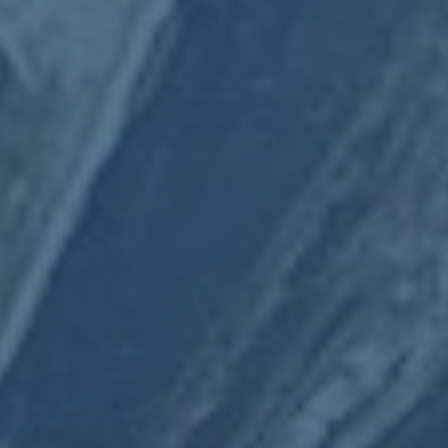
由于赛程密集，更容易让人陷入这类情绪波动。在面对
“2026世界杯竞猜热门”这个话题时，除了关注哪支球队更有
机会之外，更要提醒自己保持节奏和资金管理意识。例如可
以为整个世界杯周期提前设定一个总预算，再为小组赛 淘汰
赛分别分配比例，并明确单场投入上限；同时刻意避免“用
上一场的结果去影响下一场的判断”，把每一场赛事都当作
独立事件，以减少热门情绪对你决策的干扰。真正成熟的玩
家不会盲目追逐热门 而是把热门当作对手情绪的晴雨表 冷
静地从中寻找价值偏差所在。
【官方指定平台】官方顶级竞技大厅，获取最新盘口赔率与
极速在线体验，大额无忧提款，请认准正版授权。
分享 :
需求表单