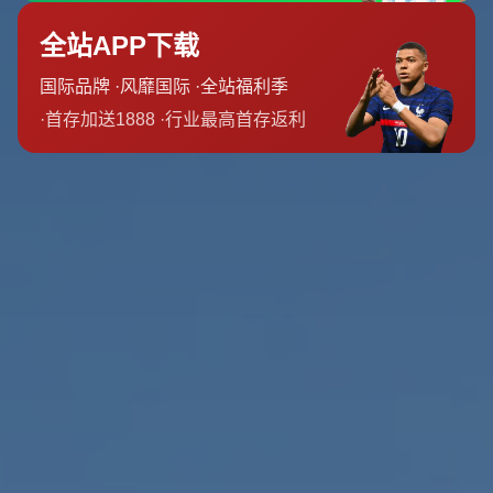
真正的“最新官方世界杯直播平台推荐”，首先要确认一点平
台是否获得世界杯赛事的官方转播权。目前主流平台大致可
以分为三类其一是由国际足联授权的本地电视机构及其自有
新媒体平台其二是与持权电视机构签订分发协议的互联网视
频平台其三是未经授权的盗播站点。只有前两类才属于真正
意义上的官方与合法。判断是否为官方平台，可以从三方面
入手一是留意平台是否公开声明获得世界杯版权，通常会在
首页显著位置放出世界杯官方转播字样二是关注是否能在国
际足联或本国广电监管部门的公告中找到该平台三是观察直
播间是否有完整的台标、版权声明、广告植入，而不是简单
拉流转播。任何画质模糊、信号来源不明、经常被“封房间”
的站点，都不适合作为稳定的观赛选择。
在大多数国家和地区，世界杯赛事的首要版权依旧掌握在传
统电视台手中。它们通过自建APP、网站或者与第三方视频
平台合作，将电视信号扩展到移动端。例如某些国家的国家
级电视台会推出集直播、回看、资讯于一体的综合APP，通
过实名认证或者手机号登录即可观看世界杯直播。这类平台