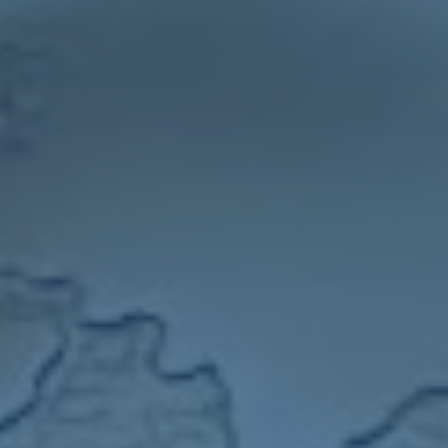
预测和虚拟竞猜。一些平台会主推所谓的
二屏体验