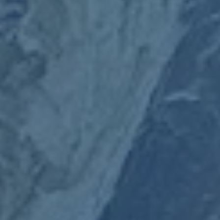
定为非正规来源。考虑到世界杯期间访问量巨大，任何非官
方的信号源都难以保证稳定，更不用说画质和安全，因此将
观赛需求集中在认证明确、品牌可信、用户评价稳定的平
台，是避免风险的最直接路径。
在确定了平台的官方属性之后，还需要根据自己的设备和网
络状况做一轮筛选。若你主要使用的是最新款智能电视或支
持4K的投影仪，那优先选择提供超高清信号和高码率回放的
官方平台，确保大屏播放时画面细腻而不过度涂抹；若你的
主要设备是中端手机且流量套餐有限，则更适合选择支持灵
活清晰度调节与流量优化的移动端平台，以保证在外出时也
能平衡流量消耗和观看体验。网络方面，如果家中宽带带宽
不足或与多人共享，建议提前测试各官方平台的试播频道，
查看是否存在频繁卡顿现象，并合理安排观看分辨率。不少
官方世界杯直播平台都支持多终端同步你可以在家用电视看
主赛事，出门后在手机上接着从“进度条”继续观看，只要账
号体系打通，体验会非常连贯。综合来看，真正适合你的最
新官方世界杯直播平台，并不是“唯一正确答案”，而是在官
方授权、技术能力、付费模式、个人习惯之间找到最平衡的