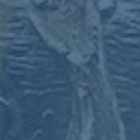
体验的标志性赛事。云端编码推流将进一步提升，CDN分发
更加智能，一些平台还会针对大城市球迷密集区域部署更灵
活的加速节点。这直接关系到直播入口的“背后能力” 入口本
身只是一个前端按钮 真正决定观赛体验的，是整个后端架构
与网络优化。对于普通观众而言，能感受到的就是 秒开 低
延迟 稳定清晰，不会频繁出现“正在缓冲”的提示，这些都将
成为判断“2026美加墨世界杯直播入口最新是否靠谱”的隐性
标准。
在内容呈现上，2026美加墨世界杯直播入口最新布局也会更
加“模块化”。很多平台会设计一个包含赛程表 实时积分 射
手榜 球队信息 战术板的综合页，用户从入口进入后不仅能
看直播，还能实时查看技术统计和赛后回放。一些偏重数据
分析的球迷，可能会倾向选择此类“数据+直播一体化入
口”，而不是简单的播放页面。还有的平台则会突出社交属
性，通过聊天室、音频连麦、主播解说等方式让入口更具社
区氛围，吸引喜欢互动的年轻用户。
值得留意的是，2026美加墨世界杯的时差与开球时间对国内