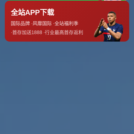
为了更好理解“直播入口”的含义，可以将其拆成三个层级 入
口类型 访问方式 使用场景。入口类型包括 电视端频道入口
移动App首页入口 专题页面入口 小程序或H5入口 等；访问
方式则分为 通过搜索直达 通过赛事专题导航进入 通过推送
或收藏进入；使用场景则是你在家用电视看 大巴上用手机看
或和朋友聚会用投屏看。不同场景对应的最佳入口往往不同
这也是2026美加墨世界杯直播入口最新布局的关键逻辑。
以某位热爱世界杯的上班族为例 他白天在公司 只能用手机
短时间关注比赛进程，晚上回家则想用大屏沉浸式观看。对
于他来说，可以采取一种组合策略 在手机上提前关注官方或
版权平台的“世界杯专区”，将其设为收藏入口，利用午休和
碎片时间快速打开；晚间则通过家中智能电视内置的相关视
频App或体育频道，直接进入4K直播入口。这种“移动端浏
览 电视端冲刺”的组合观赛方式，在2026世界杯期间将非常
普遍。
说到2026美加墨世界杯直播入口最新动向，必须提及版权分