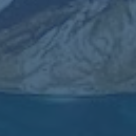
团队介绍
新闻资讯
联系我们
热门新闻
2026世界杯买球下载官方平台推荐
2026
2026世界杯直播入口哪个平台好
2026
西媒-在恩德里克争夺战中 皇马已领先曼城巴黎
2026
特巴斯-姆巴佩99%可能加盟皇马 不用卖任何球
员
2026