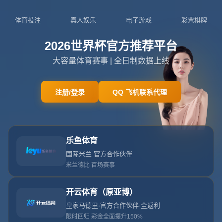
网站首页
新闻资讯
新闻资讯
开云体育官网提供全方位的体育资讯和赛事服务。通过开云体育下
载，用户可以随时随地访问平台。访问开云官网
2026美加墨世界杯直播入口最