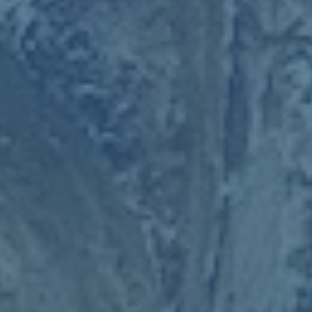
有一个常被忽视的细节 是设备兼容性与账号体系。某些用户
在手机上找到了稳定的2026美加墨世界杯直播入口最新页
面，却发现家中的智能电视系统偏旧，无法安装相应的App
或登陆对应账号。解决这个问题往往有三条路 一 是通过电
视盒子引入支持平台 二 是利用手机或电脑将直播画面投屏
到电视 三 是直接购买预装相关应用的新款电视。无论选择
哪种方式，提前测试总是关键，确保在世界杯开幕前做到
“账号能登 入口好找 设备能播”。