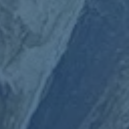
自己做出基于数据的判断，而不是只跟着舆论热点走。也要
意识到 预测永远不可能消除所有不确定性，足球之所以迷
人，恰恰在于那些打破“理性”框架的瞬间。用高清画面看清
每一个细节，用高清数据体会战术博弈，在更专业的理解基
础上，去享受那些超出预期的逆转与绝杀，才是世界杯预测
分析高清真正想带给球迷的体验 在理性光照之下，保留对未
知结果的那份纯粹期待。
分享 :
需求表单