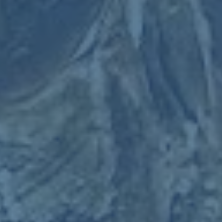
“谁赢谁输”的冷冰冰结果，而是把分析过程变成一种可以看
得见、听得懂、跟得上的体验。无论是电视转播还是网络平
台，越来越多的节目会在赛前给出可视化的预测信息 例如用
高清动态图展示两队在近十场比赛中的平均防守站位，用多
角度画面对比前锋在不同区域的射门轨迹，并叠加热力图与
xG分布。观众不必理解所有数学细节，只需通过这些直观的
高清图像，就能对比赛方向形成更有依据的预判。这种方式
让观赛不再只是情绪上的紧张与欢呼，还多了一层理性参与
感 你会开始注意高位逼抢是否成功、边路是否被针对、换人
是否改变了数据趋势，而不是只在意比分的瞬时变化。高清
分析把“预测”从后台的专业行为，变成前台可共享的观赛语
言，拉近了专业分析与普罗观众之间的距离。
避免误区 高清不等于绝对准确