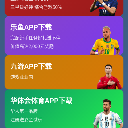
更深层的是数据与信息的高清化。通过4K乃至8K转播，分
析师可以精确截取球队的站位、压迫线路、防守转换时间，
把这些细节转化为可量化的指标，如平均防线高度、控球区
域占比、传球网络密度等。再配合大数据平台提供的跑动距
离、冲刺次数、预期进球xG等指标，便能构成一个相对完整
的预测基底。换言之，高清不再只是看得更清楚，而是让每
个细微动作都能被捕捉、整理、运算，形成对比赛走向的更
准确洞察。
高清预测的核心逻辑 基于概率而非玄学
要真正理解世界杯预测分析高清，就需要认识到其底层逻辑
并不是“算命”，而是基于概率的科学推演。预测从来不是给
出绝对答案，而是给出相对更可靠的可能性分布。例如当我
们分析一场强队对阵防守顽强的黑马队时，高清数据会呈现
以下几个维度 进攻端的射门质量与数量、非受迫性失误的比
例、定位球创造能力、防线身后空间暴露频率等。通过多届
世界杯和各大联赛的累积数据，可以发现类似数据组合在历
史上是如何与比赛结果关联的，是更容易导致一球小胜、闷