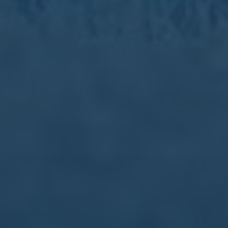
栏目导航
关于我们
服务优势
团队介绍