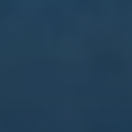
新闻资讯
联系我们
友情链接
联系我们
地址:
河南省洛阳市孟津县城关镇
电话:
0512-5718275
邮箱:
admin@intl-keiyunsports.com
手机:
18161096963
关注我们
订阅