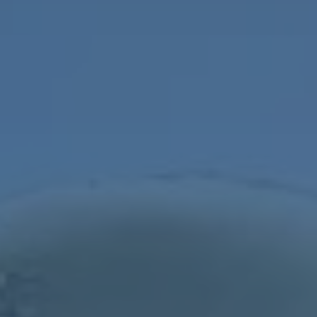
案例解析 利用高清战术视角解读一场焦点大战