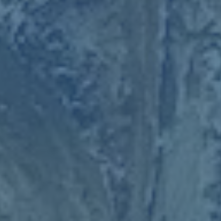
尽管世界杯预测分析高清大幅提升了信息密度与分析维度，
但必须强调 高清并不意味着绝对准确。足球比赛中存在大量
偶然性 一次折射、一次门柱、一张争议红牌，都足以完全改
变比赛走向。而这些随机事件往往难以被预测模型提前捕
捉。高清画面与高清数据本身，也会因为采集标准、样本选
择和模型设定不同而产生偏差。如果只因为画面精美、图表
复杂，就盲目信任某种预测结果，实际上是一种新的“技术
迷信”。真正理性的做法，是把高清分析视为一种辅助决策
工具 它提供的是更充分的信息、更清晰的结构，但最终仍需
要结合战术背景、临场状态以及主观判断来综合评估。懂得
质疑、懂得比较不同来源的预测，远比一味追求“百分百命
中率”更重要。
技术趋势 从高清走向智能可视化