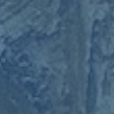
水涨船高；即便皇马最终选择不回购，依然可以通过二次转
让从中获利。而若回购成功，皇马则以先前约定的价格锁定
了一名在五大联赛经过检验的锋线资源，这种性价比在动辄
上亿的转会市场中极为宝贵。
在这个意义上，回购条款不再是单纯的感情纽带，而是一套
清晰的价值管理工具：通过合同设计，将不确定的成长过程
转化为可控的选择权。这既符合现代足球“数据+资本”的时
代趋势，也能在一定程度上缓解高通胀转会市场带来的压
力。
对马林个人来说 这是机会也是压力
从球员个人视角出发，远离皇马的灯光，去到意甲这样节奏
不同、关注度相对集中的联赛，既是机会也是压力。机会在
于，他终于拥有一个可以以“首发竞争者”身份参与项目的舞
台，而不是始终作为豪门阵容中的轮转甚至边缘角色；压力
则在于，一旦在意甲表现平平，外界舆论往往会迅速从“潜
力股”转向“未兜现”的质疑。