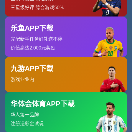
来主导权。
在罗马诺的爆料中，“皇马正敲定马林回购条款”成为焦点，
不仅意味着这名年轻前锋并未真正离开皇马体系，更代表着
俱乐部对他未来上限的认可。对于皇马来说，回购条款是一
种低风险、可控性的长期投资：如果马林在意甲完成蜕变，
皇马可以用事先约定的价格重新签回；若发展不及预期，也
不会对薪资结构和阵容空间造成负担。这种机制在过去针对
莫拉塔、卡瓦哈尔等球员身上已经验证过，甚至可以视作皇
马转会理念中一个成熟的模块。
远赴意甲的选择 意义不止是换个联赛
与其说马林“被租借”或者“被卖出”，不如说他被“安排去完成
一段必要的修行”。意甲在过去几年虽然星光不及巅峰期，
但战术密度、对前锋端无球跑动和对抗中的细节要求，依然
处于欧洲前列。对于尚在成长中的攻击手而言，远赴意甲不
仅仅是换一件球衣，更是接受全新足球文化与战术环境的洗
礼。