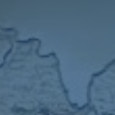
意甲舞台 对年轻前锋的隐形考验
很多人会把意甲看作防守者的天堂，但对于前锋而言，这恰
恰是一个锤炼能力的“炼狱”。密集的防线布局、精准的区域
防守、对细节位置感的极致要求，都逼迫前锋要在有限空间
里完成更多高质量动作。如果马林能在这种环境下站稳脚
跟，哪怕数据不如在攻势足球联赛那样亮眼，也足以说明他
的比赛含金量在提升。