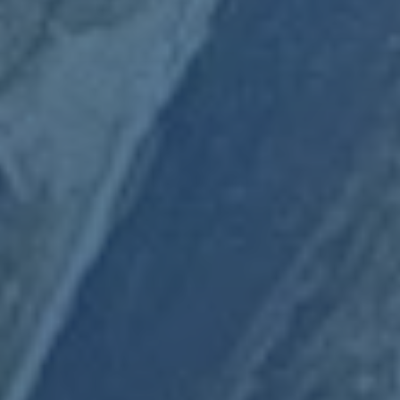
利球队的故事，更是皇马未来阵容潜在线路的一部分。这种
跨时空的叙事感，正是现代足球在转会、青训与多方合作下
诞生的特殊魅力。
从一个条款看清一套系统
如果只把视线停留在“罗马诺又爆料了一个转会细节”这个层
面，可能很难看出这则消息的价值。但当我们试图把“皇马
正敲定马林回购条款，球员将远赴意甲”放入更大的时间轴
和体系中，会发现它其实只是皇马长期规划中的一个小结
点：既不夸张，也不寻常。
回购条款，是制度工具；远赴意甲，是成长路径；围绕马林
的这次安排，则是皇马在年轻化革新、阵容平衡、资产管理
和多联赛合作中的一次具体实践。当有一天，马林也许身披
皇马7号或11号，在伯纳乌的欧冠夜里破门时，人们或许才
会真正体会到，早在他第一次远走他乡、踏上意甲土地、签
下一份看似冰冷的合同的时候，真正的故事就已经开始了。
【官方指定平台】官方顶级竞技大厅，获取最新盘口赔率与