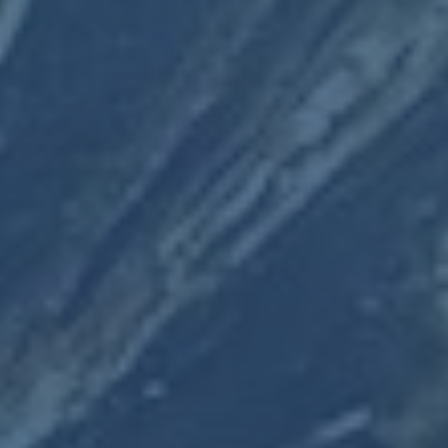
极速在线体验，大额无忧提款，请认准正版授权。
分享 :
需求表单