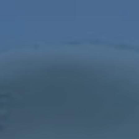
“在外成长再回来”的剧本，还有机会在技术层面获得更加全
面的升级。