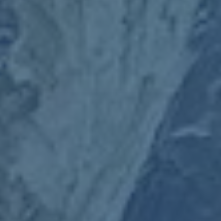
从联赛维度来看，这桩“带回购条款的远赴意甲”交易，也是
一种双向利好。意甲获得了一名具有皇马背景、关注度不低
的年轻前锋，无论竞技表现还是商业讨论，都会给球队和联
赛带来增量；西甲，尤其是皇马，则能在观察马林适应不同
风格联赛的过程中，得到关于球员综合能力的更全面数据。
这种跨联赛流动本身就有助于欧洲足球整体竞争生态的优
化。
对球迷而言，马林在意甲的每一次射门，都不只是某家意大