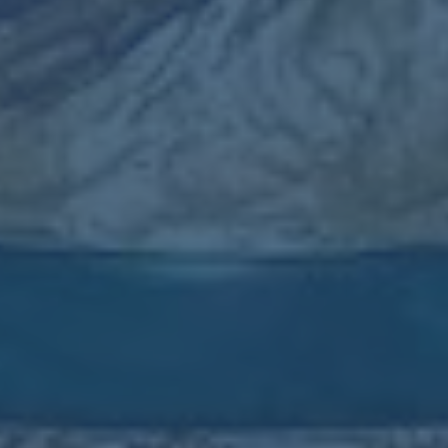
关于我们
服务优势
团队介绍
新闻资讯
联系我们
热门新闻
2026美加墨世界杯小组赛赛程靠谱吗
2026
西甲前瞻：马洛卡 VS 皇马
2026
2026世界杯外围推荐官方
2026