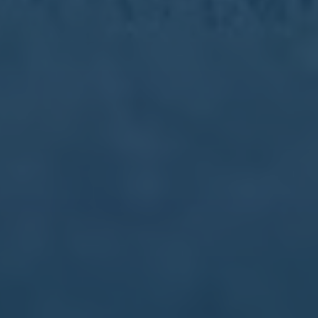
栏目导航
关于我们
服务优势