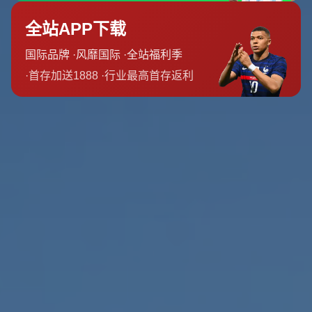
从祖比门迪到贝林厄姆 中场位置的多维进化
当祖比门迪被问到谁是当今足坛的最佳球员时 他直接给出答
案 贝林厄姆。这个答案并不意外 却很有意味。一名偏防守
型的西甲中场 把一位全能型 英伦背景 却在西甲大放异彩的
攻击型中场视作最佳 其实侧面说明他对现代中场角色有着更
立体的理解。传统观念里 最佳球员往往是前锋或者10号 位
于聚光灯最中心的那个人 但在祖比门迪眼中 贝林厄姆凭借
中场全能属性 已经具备了绝对核心的资格。