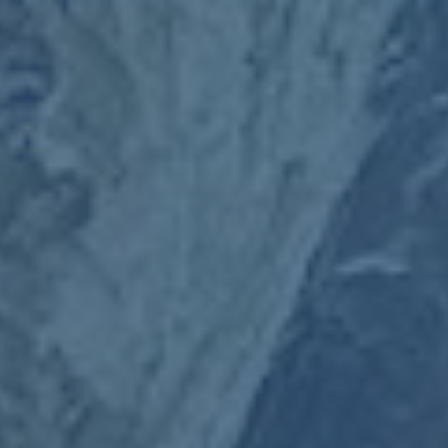
以被广泛称赞 不仅因为他可以进球 助攻 还能在关键时刻决
定比赛 更因为他的比赛态度 情绪感染力和责任感。他总是
愿意多跑一步 多拼一次 多站在队友前面承担风险 这种特质
对于任何位置的球员来说都具有极强的示范意义。
在这一点上 祖比门迪的选择非常清楚 他并没有追随传统答
案 去选择最耀眼的射手 或者社交媒体话题最多的球星 而是
用一个中场的视角 去寻找最符合球队整体需要的那种球员。
这也反映出他对足球本质的理解 —— 比赛从来不是单纯的
数据叠加 而是结构 平衡 情绪和执行力的综合体。一名能够
在这四个维度都产生影响的中场 自然有资格被称为最佳。
前的延伸 中场时代的自我认同
当我们再回头看那句“转会传闻是谣言 最好球员是贝林厄姆”
的时候 会发现它远不止是一则新闻标题那么简单。它串联起
的是一个中场球员对自身处境的认知 对职业节奏的把握 以
及对同位置顶尖同行的真诚致敬。在这个越来越强调中场多
功能性的时代 控制者与破局者 组织者与终结者 不再是泾渭
分明的角色划分 而是一条连续的光谱 每一名球员都要找到