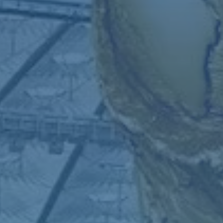
戰術層面的錯位與對位
從技戰術視角分析皇馬食
偏向邊路爆破加快速反擊中場強調覆蓋與拼搶而
對手時非常奏效但偏偏皇馬恰恰擁有強大的個人
用高位逼搶去壓制白衣軍團時一旦第一道壓迫被
術好的球員製造一對一甚至一對零的空間這種風
成慘痛代價
另一方面華倫西亞在很多賽季中更依賴整體防守
馬的進攻模式則往往是依靠幾個頂級核心的瞬間
以在毫無空間的情況下完成轉身過人或者遠射的頂
樣是一次小失誤被普通對手抓住可能只是一個有
久而久之的效果看這種差距會被放大為一種幾乎固
無需證明的定律