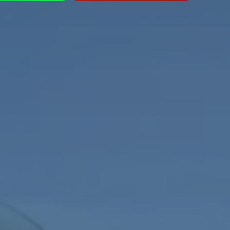
2026
世界杯比分网站
2026
2026世界杯直播入口哪个平台好
2026
世界杯外围最新官方
2026