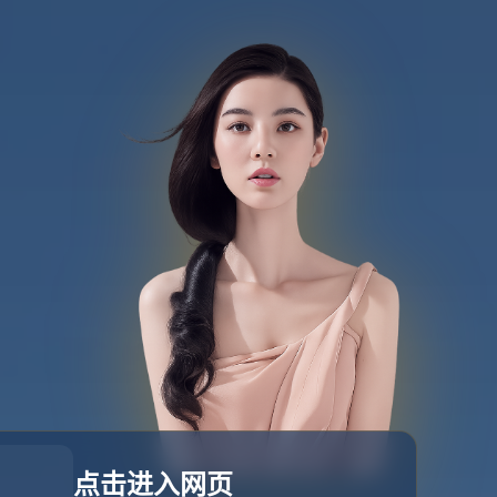
介绍
新闻资讯
联系我们
0512-5718275
可以随时