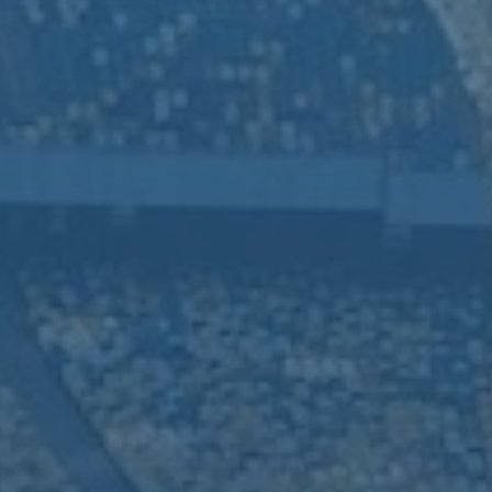
典型案例的敘事效應
不少關鍵賽季的具體比賽也
隊時華倫西亞經常被視為“考題”之一但結果往往
逆轉這些畫面對球迷的情緒衝擊遠超普通勝利例
被連續快速反擊打穿最終從領先變為落敗這種戲
種“皇馬逢華倫西亞必有劇本”的刻板印象哪怕之
淡化或被解釋為“皇馬狀態不好”而不是兩隊實力
背書過的定論
質疑與反向思考
然而如果我們跳出情緒與敘事的舒
審視首先從競技體育的本質來看沒有任何對決是
結構乃至俱樂部管理層的思路都會在數年內產生
具侵略性的高質量表現將皇馬逼入苦戰甚至在杯賽
大了的趨勢其次從數據層面細看部分賽季兩隊交
出完全的一邊倒很多場合華倫西亞輸在把握機會
異如果被忽略就很容易把複雜的競技過程簡化成