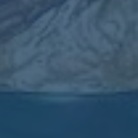
提交
栏目导航
关于我们
服务优势
团队介绍
新闻资讯