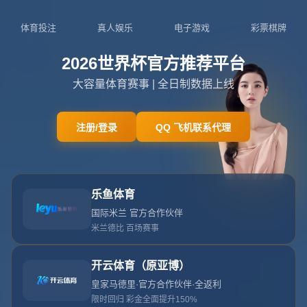
网站首页
新闻资讯
新闻资讯
开云体育官网提供全方位的体育资讯和赛事服务。通过开云体育下
载，用户可以随时随地访问平台。访问开云官网
2026世界杯直播入口哪个平台