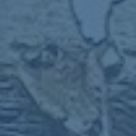
中就能提供稳定的4K直播且高并发不卡顿，那么在世界杯这
样的流量高峰期也更有保障。第二，留意其是否提前宣传专
门为2026世界杯升级机房带宽和CDN节点，这些都是保障
直播流畅的重要底层设施。第三，看平台是否具备智能码流
自适应功能，也就是网络环境稍弱时自动降低分辨率避免中
断，而在网络良好时又能快速恢复超清画质。综合来看，那
些在技术和基础设施上持续投入的平台，更有机会成为2026
世界杯期间口碑最好的直播入口。
解说团队与内容风格的影响力
当用户讨论“2026世界杯直播入口哪个平台好”时，很容易只
关注信号与画质，却忽略了一个极其关键但又略带主观色彩
的因素——解说和节目内容风格。优秀的解说团队不仅能够
在比赛中精准捕捉战术变化、球员特点和心理状态，还可以
通过恰到好处的节奏调度，让紧张局面更紧张、精彩瞬间更
有张力。相反，如果平台的解说频繁出现知识性错误、夸张
营销或者无意义的聊天，即便画质再高清，也很难让球迷真
正沉浸其中。因此在选择平台时，建议提前了解各家在2026
世界杯的解说阵容，看看是否有你熟悉的“老搭档”或风格契