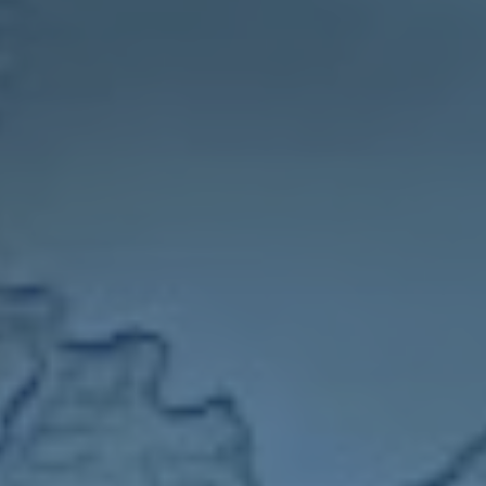
盒、长辈多的家庭来说，仍然是一种安全可靠的选择。但随
着年轻观众的观看习惯转向移动端和互联网，新媒体平台凭
借更丰富的互动玩法和清晰度升级逐步占据优势。在过去几
届世界杯中，拥有新媒体版权的平台往往会推出多机位视
角、战术镜头、前后集锦、赛后深度解析节目等，让球迷不
再只是“被动看球”，而是可以主动选择关注哪位球员、哪条
边路进攻甚至教练区的表情。可以说，如果你更看重“传统
大屏家庭氛围”，可以优先考虑电视端入口；如果你追求个
性化、移动化、多维度解读比赛，新媒体平台将会是更优答
案。
评估2026世界杯直播平台的画质与技术实力
对于很多球迷来说，选择2026世界杯直播入口哪个平台好，
第一反应就是看画质。毕竟世界杯这样级别的赛事，4K超高
清、HDR动态范围、环绕声已经成为一个平台技术力的重要
标志。判断一个平台是否具备真正稳定的高画质能力，可以
从几个方面着手。第一，看其在以往大型赛事中的表现，例
如欧洲杯、洲际杯或各大联赛的顶级对抗，如果在这些赛事