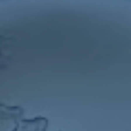
段，中前场天才储备深厚，在面对小组赛和淘汰赛的中下游
对手时，其整体实力碾压往往会反映到更高的胜率上。这意
味着，在
胜负预测推荐
中，对法国在小组赛阶段乃至首轮淘
汰赛阶段的支持，具备较高的理论依据。而
英格兰
则受益于
英超高强度环境与本土青训体系，近几年技术型中场与多能
边卫的出现让球队更具阵型弹性，小组赛对阵体系并不成熟
的对手时，他们在控球和定位球上都占据优势，这种优势往
往会转化为更可预判的比赛走势。
南美豪门是热门夺冠与冷门共存的高回报区间
在讨论
2026美加墨世界杯胜负预测推荐
时，必须将巴西与阿
根廷放在一个单独的分析维度。两队在预选赛与洲际杯赛中
常年处于高强度对抗环境，这使得他们在面对其他大洲球队
时往往能保持技术与心理上的双重优势。阿根廷在完成梅西
时代的情感高潮后，是否还能在无形中延续那种团结与执行
力，将直接影响其在北美赛场的稳定性。巴西则处于新老交
替期，前场天赋仍然炸裂，但战术整合与关键战心态一直是
外界质疑的焦点。对于想寻找
高赔率下高价值胜负预测
的人