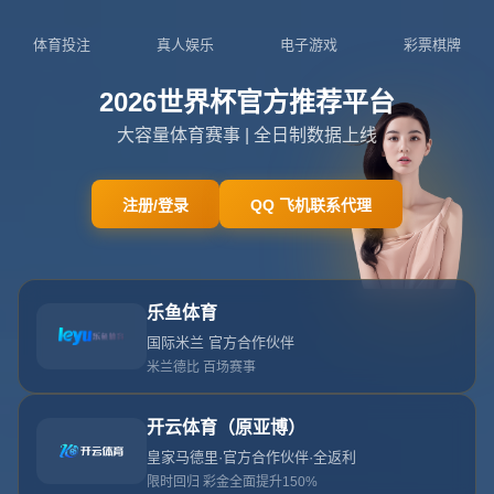
网站首页
新闻资讯
新闻资讯
开云体育官网提供全方位的体育资讯和赛事服务。通过开云体育下
载，用户可以随时随地访问平台。访问开云官网
2026美加墨世界杯胜负预测推