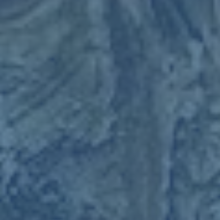
扩军到48队后 小组赛结构对胜负预测逻辑的改变
2026世界杯扩军至48支球队，这一制度变化对
胜负预测推
荐
产生了相当显著的影响。更多来自亚洲、非洲与中北美的
球队意味着
实力差距拉大
与
潜在冷门增多
并存：面对分档明
显的对阵，传统强队更有机会在小组赛阶段通过轮换依然稳
定拿分，这使得“强队对弱旅”的胜负方向相对清晰；但在部
分实力接近、风格差异明显的组别中，战术对位与临场调整
会压倒纸面实力，造成赛前数据难以完全反映的变数。对于
希望系统化进行
2026美加墨世界杯胜负预测
的观众，建议在
小组赛阶段重点关注三个维度的组合信息：一是球队近期面
对相似风格对手的比赛表现，二是赛程密集度与轮换深度，
三是是否存在“末轮生死战”导致球队策略发生大幅变化。尤
其在最后一轮小组赛，有些球队只需平局即可出线，这种目
标差异会直接改变比赛节奏与真实取胜意图，合理识别这些