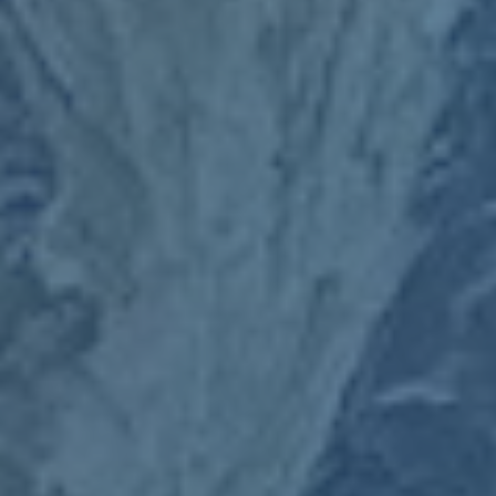
典型案例解析 冷门与热门背后的规律提醒
为了更好地理解
美加墨世界杯胜负预测
的实战逻辑，可以参
考近几届赛事中的经典场景作为“反思样本”。例如某届小组
赛中，一支南美传统强队在面对非洲劲旅时遭遇失利，赛前
几乎所有指标都倾向南美一方，结果却是对手凭借高强度身
体对抗与快速边路突击打乱了其传控节奏。这类情况说明，
仅根据过往名气与历史战绩做预测，很容易忽略
风格克制
与
对阵结构
的重要性。再如，一个欧洲二线球队在小组赛中表
现稳定，连续通过严密防守与高效反击拿下强敌与同级对
手，背后的支撑是长时间磨合出的整体防守体系以及战术执
行的绝对纪律性。如果将这些经验迁移到2026赛场，当你看
到某支球队在洲际比赛中长期保持低失球、少犯规、转换效
率高的特征时，就可以在赛程合理、对手不极端压迫的前提
下，提高其在
胜负预测推荐
中的优先权重。
理性视角下的2026美加墨世界杯胜负预测推荐思路梳理
综合前述分析，在筹备自己的
2026美加墨世界杯胜负预测推
荐
时，可以形成一套相对清晰的思考路径。第一层是宏观判