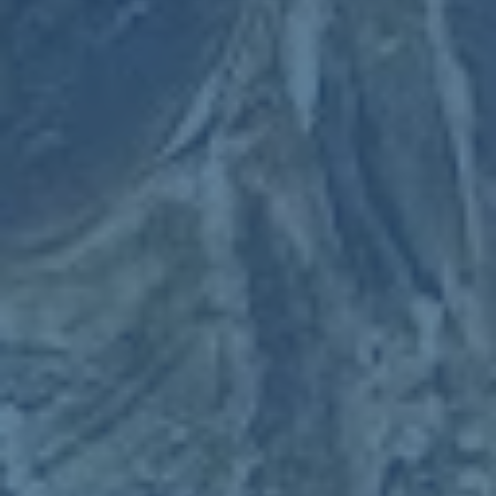
一 皇马展现出的是一种更偏向规划与耐心的引援策略