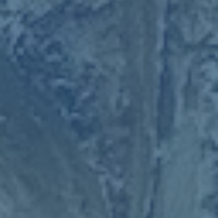
将这些历史案例放在安切洛蒂致电马尔蒂尼 表态皇马无意引
进莱奥的背景下 可以看得更清楚 皇马并不是不欣赏莱奥 而
是清楚在现阶段贸然引入 可能打乱长期规划 与其制造一个
潜在冲突 不如在适当距离上保持关注 一旦未来阵容结构发
生变化 或莱奥完成某些能力层面的升级 再考虑是否开启谈
判 留有余地 也是一种高等级的操作方式
安切洛蒂与马尔蒂尼之间的通话 某种程度上可以被视作一种