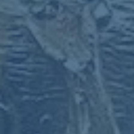
对莱奥本人来说 来自豪门的关注是一种认可 却也可能成为
压力 源源不断的转会传闻容易让年轻球员心态浮动 一旦状
态有所起伏 舆论就会迅速将矛头指向所谓“心不在焉” 在这
种背景下 安切洛蒂和马尔蒂尼通过直接沟通 在一定程度上
为他“降温” 这有利于维持一个相对健康的成长环境
职业生涯的正确节奏 对一名正在上升期的球员极为关键 过
早离开熟悉体系 去承担皇马这样级别俱乐部的即时成果压力
并非所有球员都能驾驭 案例如当年的约维奇 在其他联赛表
现出色 却在皇马始终未能融入 这给所有年轻前锋都敲响了
警钟 与其急于奔赴更大的舞台 不如在适合自己的球队继续
夯实基础 提升稳定性和多样性 再寻求更高一级的挑战
回顾皇马与米兰之间的历史交易 不难发现 皇马在选择引援
时从来不会只看球员当下的名气 卡卡在米兰巅峰时期加盟皇
马 虽然商业效应巨大 但在伤病和战术变化的双重作用下 未
能完全复制红黑时期的统治力 这一案例在多年后仍被视作豪
门豪购的反思样本 与之形成对照的 是皇马在维尼修斯身上
的长期投入 从初到伯纳乌饱受质疑到如今成长为球队旗帜之