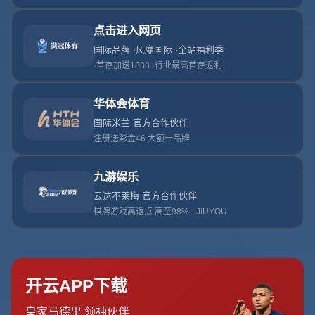
2026世界杯外围网页版全站趋势下的全新观赛与互动体验
随着2026世界杯临近 球迷不再满足于仅仅守在电视机前等
待比赛开始 围绕“2026世界杯外围网页版全站”这一概念展
开的新型线上平台 正在悄然改变观赛方式 与其说这是一场
单纯的体育盛宴 不如说是一场由数据 技术与交互体验共同
推动的全球性数字狂欢 不论是老球迷还是新入坑的观赛用户
都希望在一个安全 稳定 功能完善的网页版全站中 完成从赛
程查询 队伍分析 数据统计 到互动讨论 乃至外围玩法体验的
全流程 一站搞定 这种趋势让传统的“只看球”变成了“看球 加
参与 加策略”的多维体验