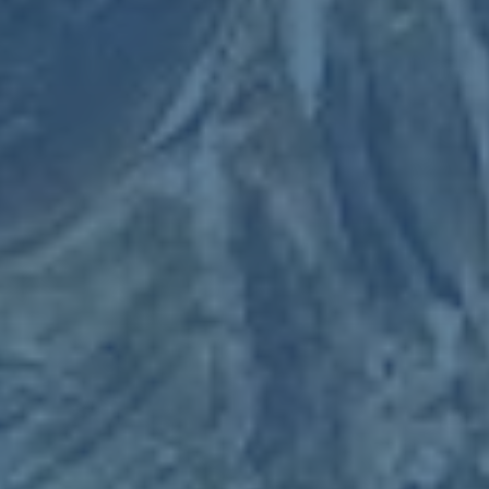
进攻效率 防守强度 盘路表现 以及历史大赛成绩 这些统计以
图表形式呈现 并可叠加多队对比
在互动层面 该平台设置了分区讨论区 将话题按赛事阶段 球
队及主题分类 用户可以发表观点 评论他人 并对高质量分析
进行点赞收藏 一些资深用户甚至会形成非官方战术小组 分
享自己对某场比赛盘口趋势的看法 在外围模块中 平台并未
刻意强化刺激性的操作界面 而是强调理性参与 通过提示文
字与数据说明帮助用户认知风险 比如在用户准备参与某场外
围前 会弹出该队过去十场发挥波动提示 以及伤停名单提醒
减少盲目跟风行为