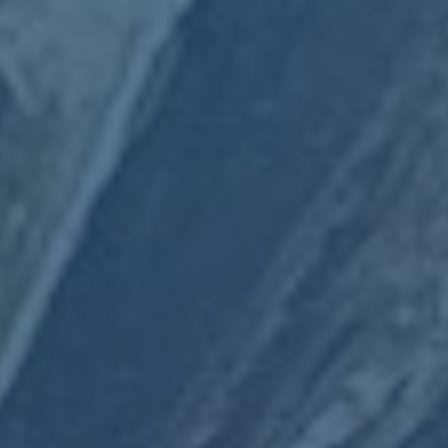
世界杯带来激情的同时应当遵守的基本原则 一些负责任的平
台会在页面醒目位置加入风控提示 提供自我限制工具 如设
置单日上限 冻结期申请等 这类功能的存在 本身也是衡量一
个平台是否具备长远发展思维的标志
综合来看 围绕“2026世界杯外围网页版全站”展开的产业与
技术升级 正在重塑世界杯的观看与参与方式 从信息聚合 数
据分析 到互动社区与外围玩法 一整套环环相扣的数字体验
已初具规模 对球迷而言 这既是机会 也是需要谨慎对待的全
新环境 在理解平台功能与优势的同时 保持理性思维 才能真
正享受世界杯以及由此延伸出的多元化数字体验
【官方指定平台】官方顶级竞技大厅，获取最新盘口赔率与
极速在线体验，大额无忧提款，请认准正版授权。
分享 :