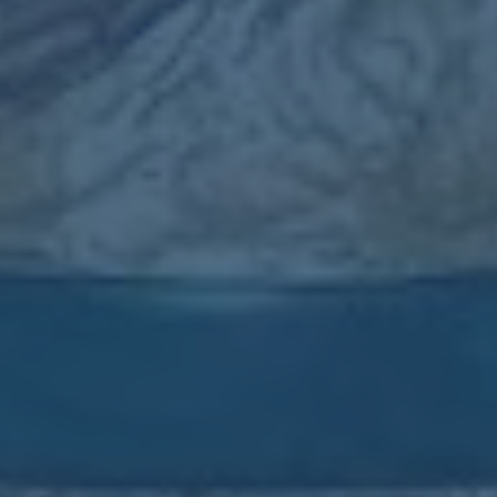
栏目导航
关于我们
服务优势
团队介绍
新闻资讯
联系我们
热门新闻
世界杯直播软件官方
2026