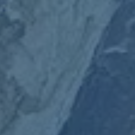
望通过智能推荐算法 为用户提供个性化数据报告 如根据用
户以往关注球队与投注偏好 自动生成“今日焦点赛事清单”
并附上简要数据点评 另一方面 通过自然语言处理技术 平台
可以将复杂的数据分析转化为通俗易懂的文字摘要 帮助非专
业用户快速洞察比赛趋势
在交互层面 一些前沿平台可能会引入实时数据推送与可视化
战术板 用户在观看直播或动画时 可同步看到阵型调整 球员
热区变化 以及关键事件触发的赔率波动 此外 区块链技术在
数据透明度和记录不可篡改方面也具有潜力 未来部分全站也
许会尝试通过链上记录关键交易数据 增强用户信任度 在这
种技术背景下 2026世界杯外围网页版全站不只是一种工具
更可能成为连接球迷 数据与赛事生态的中枢平台
理性参与与自我管理的重要性
虽然2026世界杯外围网页版全站在技术 体验和功能上日趋
成熟 但用户在参与外围玩法时仍需保持理性 任何平台 无论
设计多么完善 都无法完全替代个人的自控能力 理性设定预
算 控制参与频率 以及避免情绪化决策 是每一个用户在享受