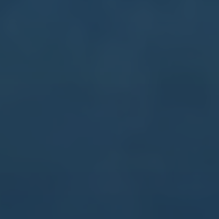
新闻资讯
联系我们
友情链接
联系我们
地址:
河南省洛阳市孟津县城关镇
电话:
0512-5718275
邮箱:
admin@intl-keiyunsports.com
手机:
18161096963
关注我们
订阅