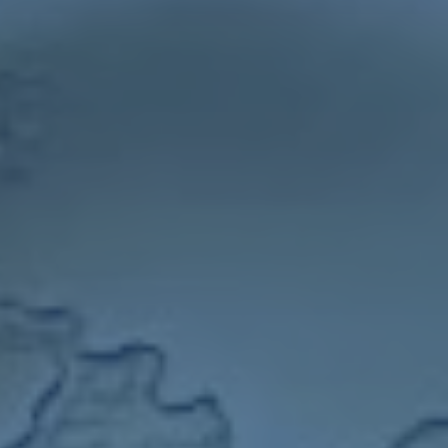
这种群体智慧的形成，对于预测本身有重要参考价值。当某
场冷门球队在社区内突然“热度飙升”，往往代表着一部分深
度用户发现了数据不易捕捉的细节，比如临阵换帅、内部矛
盾缓解或是年轻球员爆发。社区讨论成为对算法模型的一种
补充与修正，用户可以在数据分析基础上，综合群体经验做
出更加平衡的判断。对于平台而言，活跃的社区不仅增加了
用户黏性，也让手机全站从简单工具升级为一个交流与学习
的空间。
案例分析 某届世界杯中手机全站的实践应用
以某届世界杯为例，一款广受欢迎的世界杯预测手机全站在
小组赛阶段表现出显著优势。该平台在开赛前就对所有参赛
球队进行了详尽建模，结合预选赛表现、友谊赛成绩和球员
状态，为每支球队设定了初始实力评分。小组赛第一轮结束
后，系统自动根据实际表现调整评分，对爆冷取胜或惨败的
球队进行权重修正。用户在查看第二轮、第三轮的预测时，
已经能看到更加接近现实走势的概率分布。