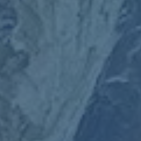
随着技术迭代和用户需求升级，世界杯预测手机全站正在从
单一赛事工具向全周期足球生态平台过渡。世界杯只是一个
高峰节点，四年漫长周期中还有预选赛、洲际杯赛以及各大
俱乐部联赛。未来的手机全站，有望将这些赛事统一纳入预
测体系，让用户在整个足球赛季中都能保持稳定的使用频
率。通过持续的数据积累和模型优化，平台在世界杯开赛前
就能拥有更充分的历史样本，为用户提供更精准、更个性化
的预测建议。
与此人工智能和可视化技术的引入，也会进一步改变用户体
验。通过智能推荐系统，平台可以根据用户偏好与行为记
录，自动推送感兴趣比赛的预测分析；借助三维战术可视