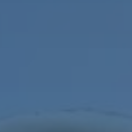
型，通过训练大量历史比赛样本，识别不同变量与结果之间
的关联。例如，将主客场因素、气候条件、阵容完整度和球
队心理状态等作为参数输入，让模型为不同结果给出概率分
布。用户在前端看到的，可能只是直观的“主胜 概率”“平局
概率”“客胜 概率”，但背后却是一整套高度复杂的计算体
系。对于渴望理性判断的球迷而言，这种数据驱动的预测方
式既降低了盲目性，又提升了参与预测时的信心。
从个人直觉到群体智慧 社区功能的重要价值
世界杯是一个全球性的狂欢，任何关于结果的预测都难以脱
离群体讨论。世界杯预测手机全站如果只提供冷冰冰的数
据，而没有互动，就很难激发用户的持续参与。现代手机全
站普遍引入社区和社交功能，将个人预测行为与群体交流结
合起来。用户可以在平台的社区板块发布自己的预测方案，
分享对某场比赛的看法，甚至通过投票功能形成“民意热度
图”。