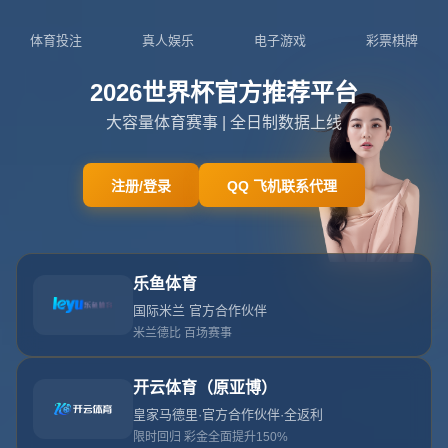
网站首页
新闻资讯
新闻资讯
开云体育官网提供全方位的体育资讯和赛事服务。通过开云体育下
载，用户可以随时随地访问平台。访问开云官网
世界杯竞猜技巧官方