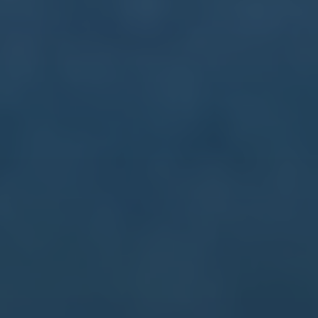
栏目导航
关于我们
服务优势
团队介绍
新闻资讯
联系我们
友情链接
联系我们