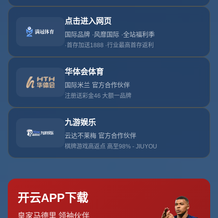
世界杯竞猜技巧官方解析与理性玩法指南
每当世界杯来临 无论是球迷还是普通观众 都很难抵挡赛事
带来的激情和讨论热度 与此同时 各类所谓的世界杯竞猜技
巧官方攻略也会铺天盖地而来 让人眼花缭乱 真正值得思考
的是 在这场全球盛宴中 我们究竟应如何用更理性更系统的
方式参与竞猜 在享受比赛的同时降低风险 提升体验 而不是
被情绪和噪音牵着走 本文将围绕世界杯竞猜技巧官方思路进
行深入拆解 从信息来源 投注逻辑 风险控制和心理建设等多
个角度帮助你建立一套更接近“官方标准”的理性玩法框架