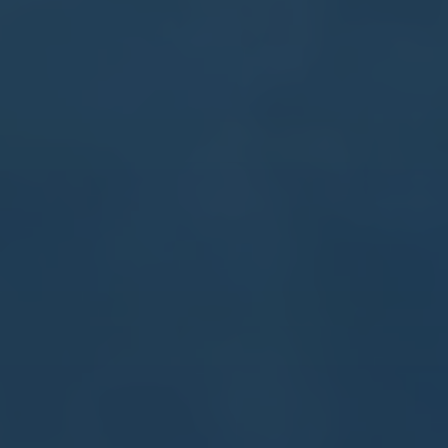
地址:
河南省洛阳市孟津县城关镇
电话:
0512-5718275
邮箱:
admin@intl-keiyunsports.com
手机:
18161096963
关注我们
订阅
kaiyun-开云（中国）官方网站_KAIYUN SPORTS
All Rights by