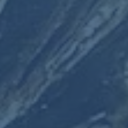
极速在线体验，大额无忧提款，请认准正版授权。
分享 :
需求表单