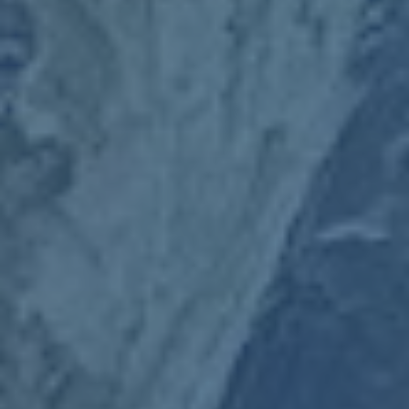
率角度看 相信系统性数据的长期收益 远大于追逐零星所谓
内幕的短期刺激
构建个人版世界杯竞猜技巧官方框架
如果希望在本届世界杯用更接近官方标准的方式参与竞猜 可
以尝试为自己搭建一个简易框架 首先 设立清晰的预算和止
损规则 写在纸上或电子文档中 并在整个赛事期间严格执行
其次 为每一场准备关注的比赛建立一个小模板 包括双方近
期状态 关键球员伤停 信息来源可靠度 主客场因素 以及赔率
变化情况 将这些内容简单记录下来 当你习惯于把判断拆解
为多维度信息而不是一时感觉时 决策质量会自然提高 此外
可以设定一条自律原则 当你感到情绪波动过大 比如暴怒 兴
奋或焦虑时 暂停当日竞猜 只做观赛 不做决策 这种心理自检
机制 也是“官方级”理性的一部分
关键词的合理融入与辨识能力的提升
在信息爆炸的时代 学会识别与世界杯竞猜技巧官方相关的优
质内容本身就是一种技巧 当你看到某篇文章或某位博主在频