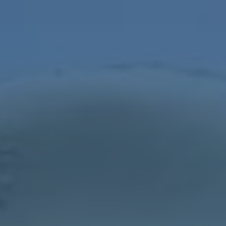
的“胜负预测” 而是综合大量数据后给出的概率与风险平衡参
考 例如 一支球队获胜赔率极低 并不说明一定会胜 只意味着
在大样本统计下 这支球队在当前条件下获胜可能性较高 但
竞技体育的偶然性仍然存在 比较合理的做法是在了解赔率背
后逻辑的基础上 结合进球数 控球率 射门转化效率等数据 做
出更细致的判断 而不是简单地把低赔=稳 高赔=博冷当作铁
律
3 情绪与舆论的干扰过滤 世界杯期间 舆论经常出现大幅度
摇摆 某支球队打出一场大胜 很快就会被媒体和社交平台吹
上神坛 相反 一场失利也可能放大各种负面解读 理性玩家会
将舆论视作有价值但不决定性的参考信息 使用的标准是 是
否有数据和比赛内容支撑 而不是单纯看声音有多大 当你的
判断更多依赖清晰可验证的信息 而不是段子和情绪时 你的
决策就已经开始向“官方级”靠近
世界杯竞猜技巧官方思路中的风险管理核心
1 资金分配与止损机制 任何真正负责任的世界杯竞猜技巧官