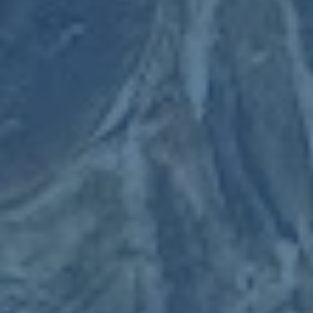
案例分析从典型误区看如何优化竞猜策略