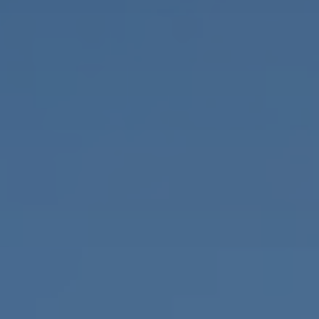
1 球队与球员的基本面分析 想提高世界杯竞猜胜率 首先要
摆脱“只看名气”的惯性 判断一场比赛 不仅要看传统强队标
签 更要看真实状态 包括近期战绩 关键球员健康情况 主帅战
术风格等 比如 2018年世界杯 德国作为卫冕冠军 小组赛阶
段被多数人视为稳赢选项 但如果仔细分析就能发现 他们在
热身赛表现起伏 边路老化 中场衔接出现问题 这类细节足以
让理性玩家保持谨慎 通过基本面深入拆解 你能避免大量因
盲目迷信强队而产生的损失
2 数据模型与赔率的含义 官方机构开出的赔率 并不是单纯