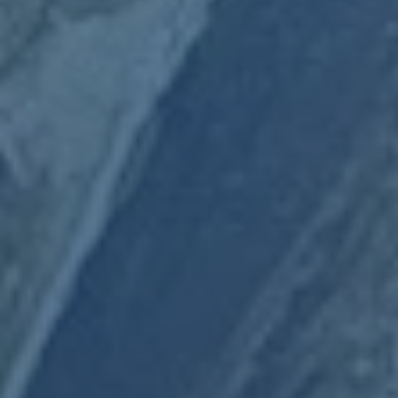
繁使用类似“绝对稳赢秘籍”“内部操盘路线”“算法漏洞”等词汇
却极少谈到资金管理 数据样本与风险控制 那么大概率可以
判断其不具备真正的专业性 与之相反 真正值得参考的内容
反而会不断强调理性 稳健 长期与概率 在日常阅读中 有意识
地筛选这类关键词 并审视其背后的逻辑 是否符合前面提到
的三大原则 这会逐步提升你的辨识能力 让你在海量信息中
找到真正对自己有价值的部分
用更成熟的态度拥抱世界杯与竞猜乐趣
世界杯本身是一场关于激情 梦想与不确定性的全球盛宴 而
竞猜只是一种附加玩法 真正接近世界杯竞猜技巧官方标准的
做法 并不是把每场比赛都当作盈利工具 而是通过合理的分
析和克制的投入 让自己在享受赛事魅力的同时 保持财务和
心理上的安全感 当你能同时做到尊重概率 拥抱偶然 接受输
赢 将竞猜视作对比赛理解的一种检验时 你就已经站在比多
数人更理性的起点上了 在这个基础之上 任何技巧 才有真正
发挥价值的空间
【官方指定平台】官方顶级竞技大厅，获取最新盘口赔率与