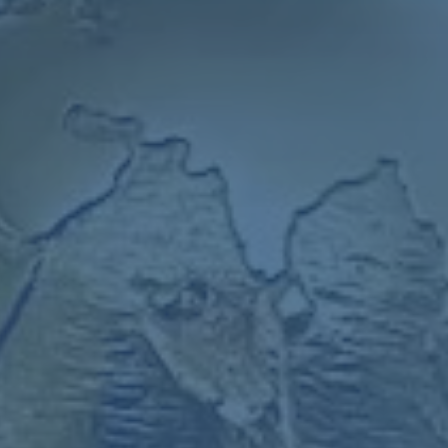
疑是最需要优先考量的一点。通常来说，值得关注的要素包
构的系统安全与随机性测试，是否具备可查询的公司背景与
牌照信息安全认证以及隐私政策，并允许用户通过监管机构
下注平台连基本的牌照编号和监管机构名称都含糊不清，甚
人也应保持高度警惕。
金往来与个人身份数据输入，这就要求平台具备完善的加密
加密协议 多重身份验证 冷热钱包分离管理等手段的平台，在
引入实时风控系统，对异常登录异常投注或大额资金变动进
。综合来看，任何不以安全为优先的平台都不应被列入世界
。
下注体验
第二个关键维度，是玩法系统是否完善而清晰。传统的胜平
深度参与赛事的用户来说，半全场比分竞猜角球数量球员进