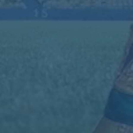
五 典型案例分析 正确使用推荐思路的实际参考
为了更直观地理解如何运用上述原则，不妨引用
触到一个所谓高回报零风险的世界杯下注官方推
并展示大量盈利截图。这名球迷在未核实平台牌
得了正收益并被鼓励不断加注。当小组赛结束时
试提现时却被平台以活动流水不足或账户存在风
权。
这个案例折射出几点值得警醒的共性问题 对平台
全机制及长期口碑的理性审查。投注决策被外部
对活动条款与规则缺乏阅读和理解，导致在结算
注官方平台推荐原则来筛选平台 他很可能会规避
内把投注视为一种娱乐而非财富捷径。
六 建立个人化的世界杯下注策略 在可靠平台上
除了选择正规而相对安全的世界杯下注官方平台
本身的不确定性，因此需要在下注前明确自己的预
乐支出的一部分，而不是盈利工具，提前设定可