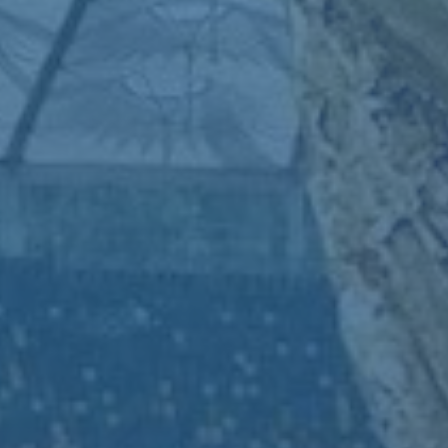
算，或在提现环节频繁以各种理由拖延，甚至要
或资金压力。在筛选平台时，可以参考过往用户
中的所谓秒到账口号。