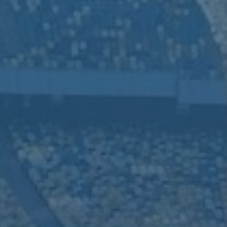
四 优惠活动与风控策略 如何在吸引力与可持续
每逢世界杯，各类平台都会推出形态各异的优惠活
这些确实能在短期内提升下注体验。但从长期角
额度作为唯一参考。很多大力度活动往往附带复
款，可能会发现获得的奖励难以真正转化为可自
构而非只看表面金额。
正规的官方平台通常会建立相对成熟的风控与限
行为进行限制，对高风险地区登陆实施额外验证
理的风控是平台得以长期稳定运营的基础 也是
宣称永不限制账户的平台，往往并不具备稳健的