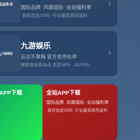
栏目导航
关于我们
服务优势
团队介绍
新闻资讯
联系我们
热门新闻
阿斯：皇马对戴维斯出价3000万 拜仁
要价5000万