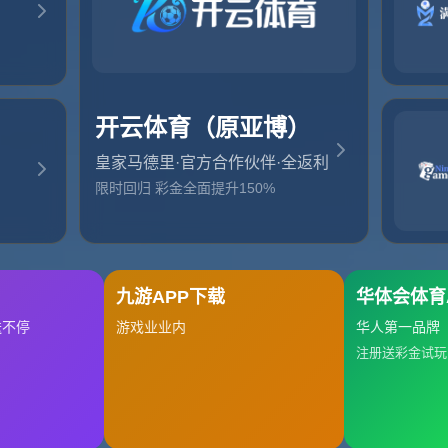
全球顶级赛事
，更是一次参与感极强的全球狂欢。随着线上博彩行业的发
体验的一部分。然而在热情高涨的背后，如何选择相对安全
很多人容易忽视的关键问题。一旦平台选择失误，轻则影响
。基于这一现实需求，本文将从资质安全玩法体验优惠活动
推荐逻辑进行系统梳理，帮助你在激情投注的同时保持理性
什么
世界杯下注官方平台并不等同于某一单一网站的广告宣传，而
善风控以及良好口碑的综合型体育博彩平台。真正值得推荐
险可控 体验可衡量。很多新手容易被高赔率高返水等噱头吸
件，导致后续维权困难。因此所谓推荐，不是简单罗列名
即便面对众多平台也能有据可依地做出判断。