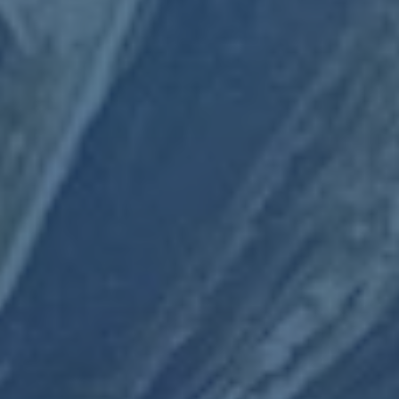
在这个过程中，世界杯这样的超级赛事仍将是推动创新和检
验产品的最佳场景。每一次“世界杯滚球APP下载热门”的背
后，都是一轮关于技术、内容、用户体验与安全合规的大
考。对于真正重视用户价值的产品来说，热门仅仅是开始，
如何在热度之后继续陪伴球迷，才是更值得思考的命题。
【官方指定平台】官方顶级竞技大厅，获取最新盘口赔率与
极速在线体验，大额无忧提款，请认准正版授权。
分享 :
需求表单