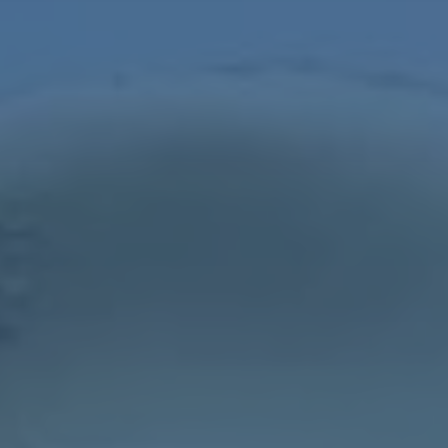
一款真正能在世界杯中脱颖而出的滚球APP，往往具备几个
共性特征：首先是稳定性和流畅度，世界杯比赛集中且高
频，应用一旦在关键时刻崩溃或延迟，就会迅速被用户抛
弃；其次是数据更新速度和准确性，这是支撑用户判断的重
要基础；然后是操作逻辑清晰、信息呈现合理，让用户在短
时间内看到自己最关心的内容；最后是安全合规和隐私保
护，这是长期留存用户的关键。有些应用还会结合世界杯主
题，加入积分活动、竞猜社区、战术讨论板块，以增强用户
粘性。
典型案例世界杯期间某应用的爆发
以某届世界杯为例，一款原本在细分领域内默默耕耘的滚球
工具类APP，在开赛前一个月进行了重大版本升级，新增了