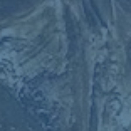
找最新地址”的过程中被各种不明镜像引导。解决这一问题
的关键，不是盲目突破限制，而是理解本地法规环境，尽量
以资讯为主、理性筛选内容，避免因好奇而频繁尝试未知渠
道。这不仅关乎设备安全，也关乎个人信息与支付数据的保
护。真正负责任的资讯平台，会在界面上清晰标注其服务性
质、数据来源与隐私保护政策，而不会刻意模糊界限。
如果将整个流程凝练成一条实践路径，可以概括为三步：先
锁源 再验真 后跟踪。所谓“锁源”，就是优先筛选那些在世
界杯等大赛周期持续经营、口碑相对稳定的资讯平台与社
区；“验真”则是对每一次看到的“世界杯外围最新地址”信
息，都进行风格对照、多源交叉与基本安全检查；“跟踪”则
是在赛事前后持续关注平台公告、更新节奏与内容质量变
化，一旦出现明显异常，及时启动备用渠道，而不是硬撑到
底。通过这种方式，你获得的不仅是某一个时刻的入口，更
是一种长期有效的信息导航能力。
综上，寻找
世界杯外围最新地址最新资讯
，本质上不是一场
盲目的“链接追逐战”，而是一场关于信息判断力、安全意识