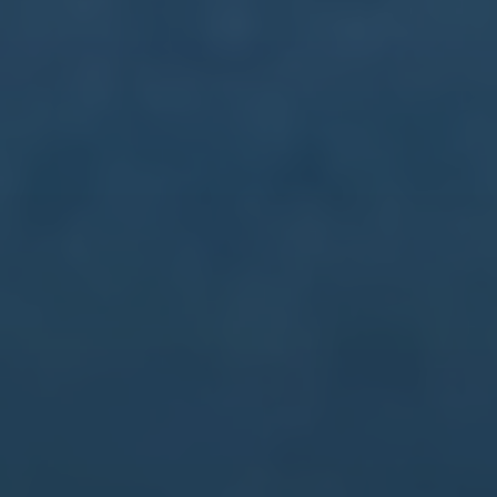
团队介绍
新闻资讯
联系我们
友情链接
联系我们
地址:
河南省洛阳市孟津县城关镇
电话:
0512-5718275
邮箱:
admin@intl-keiyunsports.com
手机:
18161096963
关注我们