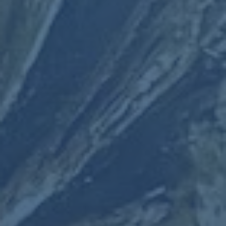
栏目导航
关于我们
服务优势
团队介绍
新闻资讯
联系我们
热门新闻
如何保障世界杯直播观看安全
2026
2026世界杯竞猜技巧最佳
2026
世界杯专家预测今日