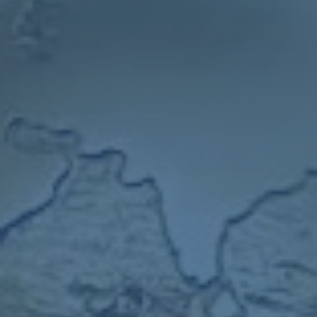
果在淘汰赛阶段，该站点因迁移服务器导致主域名访问异
常。很多人临时到搜索引擎胡乱寻找“最新版地址”，被广告
和不明页面包围，最终不仅错过了赛前阵容确认时间，还因
误点弹窗而导致浏览器被植入恶意扩展。后来，这个社区的
管理员专门整理了一份“资讯源与最新地址追踪清单”，将常
用平台的官方公告页、客服通道、站内备用渠道集中整理，
形成一套清晰的“索引体系”。到了随后的大赛周期，同一批
用户再也不会因为单点故障手足无措，只要沿着既定索引，
几分钟内就能确认最新地址，同时校验相关资讯是否保持同
步。
在构建类似清单时，有几个细节值得注意。其一，不要把
“最新地址”当作固定不变的终点，而要将其视为一个会根据
政策、技术和商业因素不断变化的“动态坐标”。你保存的不
是某一个具体链接，而是一组可追溯、可验证的源头节点
——例如平台的官方公告频道、唯一客服联系方式、长期稳
定的资讯镜像页。其二，要为自己设计一套简单的“真伪判
定规则”：比如，新出现的地址是否与历史地址存在合理关
联，页面是否延续既有风格，更新节奏是否与过去一致，资