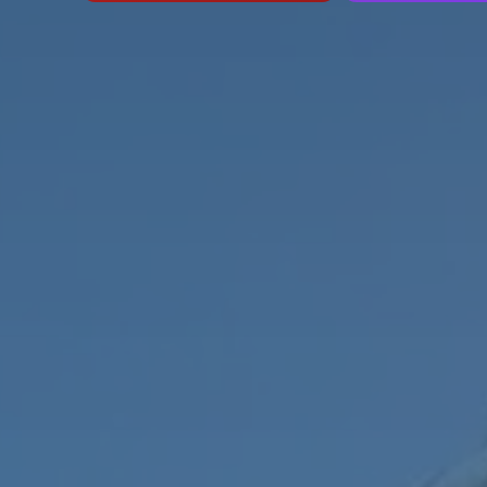
避免了为了补强轮换而进行高风险 高成本的引援
为期一年的续约显然更加稳妥 也更符合当前足球
一年合同的分寸感 皇马对资深球员的普遍态度
外界在解读罗马诺这一消息时 很容易忽略一个细节
以上的资深球员 皇马这几年几乎统一采用短约策略
走 这种做法表面看有些冷静 但从俱乐部长期竞
知的老将 二是为年轻球员的上升留出空间