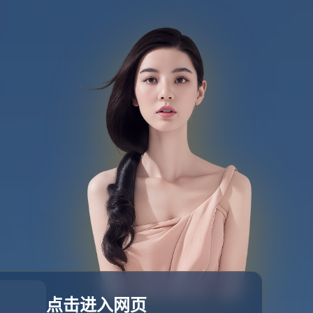
介绍
新闻资讯
联系我们
0512-5718275
可以随时