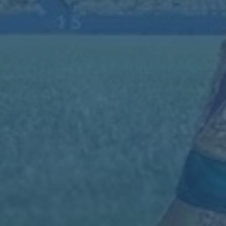
在谈论续约意义时 很多分析会聚焦到战术位置和
室层面的价值往往更关键 作为从青训走出的球员
更新甚至核心巨星离队时 他始终是那批最稳定的
这种稳定感对于一支巨星云集的俱乐部极其重要 
他们对训练的态度 对轮换角色的接受度 以及在
到巴斯克斯的“职业示范作用” 他接受替补 但从
现当成首发标准去要求 自带这种自觉的球员 一
来的特质
从战术视角看续约 提升的是整体策略选择空间
如果将皇马的赛季拆分来看 不难发现很多关键比
灵活性的支点 当主帅需要在稳守与压上之间找到
解决方案 一场比赛中 如果他出现在右边路 皇
配合 拉开宽度