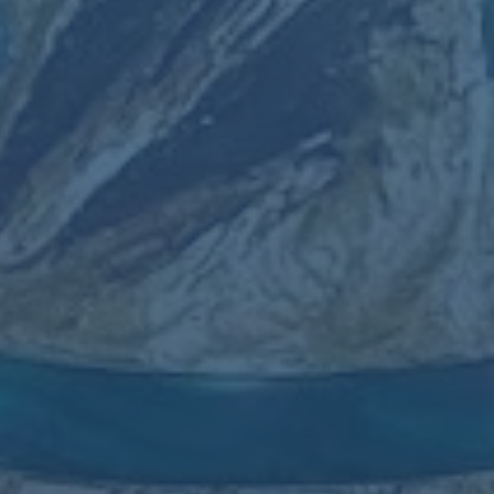
数据贡献 但对于巴斯克斯这种长期服务于球队的球员 更衣
 他对皇马的认同感和归属感极强 在球队经历换帅 阵容大幅
面孔
年轻球员升入一线队后 更容易向这样的本土老将靠拢 学习
关键大赛中的心理调节能力 在一些媒体报道中 教练组多次提
不放弃竞争 他明白自己在队内的排序 却在每一次上场时把表
旦离队 很难用简单引援来替代 因为这不是转会市场能直接买
赛中 巴斯克斯起到的作用与其说是个人闪光 不如说是战术
平衡时 巴斯克斯这种能从锋线退到防线的球员 就成为天然
马可以在防守时回收为四后卫 在进攻时则通过他与边锋的套边