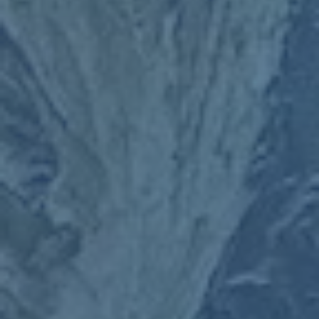
【官方指定平台】官方顶级竞技大厅，获取最新盘口赔率与
极速在线体验，大额无忧提款，请认准正版授权。
分享 :
需求表单