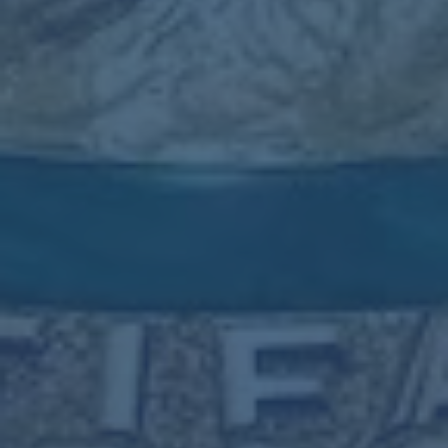
2026
2026美加墨世界杯预测分析实时
2026
世界杯盘口入口全站
2026