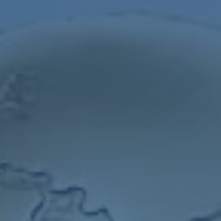
爆发。对皇马而言，这段时间的关键任务是把阵容架构搭建
完整，而不是让整个项目因教练更迭出现结构性波动。
从具体操作的角度看，“放弃明夏聘请阿隆索”并不意味着彻
底关上大门。很多人忽略了一点 皇马更擅长的是在正确的时
间点出手，而不是在呼声最高的时候顺势而为。安切洛蒂续
约，多半意味着俱乐部希望他带完一个周期，等到年轻核心
彻底成熟 更衣室权力结构重新塑形 后，再给阿隆索这样的
新一代教练一个相对“干净”的起点。那时的阿隆索也将拥有
更丰富的经验和更稳定的个人履历，双方的结合可能远比现
在更为顺畅。这实际上是一种延后兑现的双赢策略，而非简
单的此消彼长。