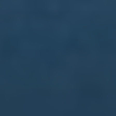
关于我们
服务优势
团队介绍
新闻资讯
联系我们
友情链接
联系我们
地址:
河南省洛阳市孟津县城关镇
电话:
0512-5718275
邮箱:
admin@intl-keiyunsports.com
手机:
18161096963
关注我们