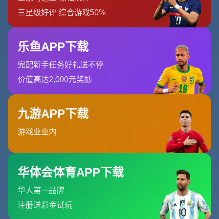
从竞技层面看，安切洛蒂的优势在于他对阵容潜力的挖掘方
式。维尼修斯 罗德里戈 巴尔韦德 卡马文加 楚阿梅尼 贝林
厄姆等一批新核心在过去两个赛季中迅速完成蜕变，很大程
度源于这位老牌教头对节奏的掌控和对角色的精准定位。在
安切洛蒂的体系里，皇马从传统的典型边路爆点 中锋终结模
式，逐渐过渡到双前锋游弋 内线锋插上的多点进攻结构，这
既兼顾了观赏性，也降低了对单一球星的依赖。俱乐部高层
看到的是持续向上的竞技曲线，而非短暂的情绪波动。
从管理层视角再回到阿隆索身上，会发现另一层逻辑。阿隆
索在勒沃库森的表现无可挑剔，既有战术上的清晰结构，又
有对比赛节奏的极强控制力，球队在德甲和欧洲赛场的表现
证明了他的潜力。许多人已经把他视为“皇马未来的教练模
板”，认为这是从球员时代延续下来的天然联系。但潜力与
成熟之间仍有距离，阿隆索目前最需要的，恰恰是时间和多
样化环境的历练。对皇马这种级别的俱乐部而言，任何一次
教练更替都是牵一发而动全身的系统工程，如果贸然在一个
相对稳定的时期进行大换血，风险远非外界想象的那样简
单。