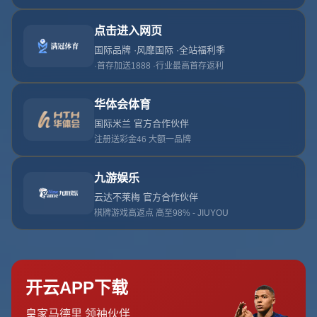
放弃明夏聘请阿隆索
当西班牙媒体曝出“皇马与安切洛蒂即将续约 放弃明夏聘请
阿隆索”的消息时，很多球迷第一反应是惊讶，随后便是细
细品味其中的深意。看似是一份普通的续约合同，实则折射
出俱乐部在战术路线、管理方式、乃至长期规划上的一系列
权衡与取舍。尤其是在勒沃库森高歌猛进、阿隆索呼声持续
走高的背景下，皇马依然选择按下“稳定键”，这不仅是对安
切洛蒂个人能力的高度认可，更是一种对当前项目的延续与
保护。
理解这一决定，首先要抓住一个核心主题 稳定与革新之间的
平衡。皇马在历史上从不惧怕变革，但真正意义上的成功，
往往建立在审慎地选择变革时机之上。安切洛蒂再次回到伯
纳乌后，用结果重新赢得了信任——联赛冠军 欧冠奖杯 年
轻球员快速成长 以及更衣室的相对和谐，这些都为续约提供
了坚实的现实依据。与其说皇马放弃了明夏的阿隆索，不如
说他们更看重眼前这套已经被验证可行的框架。