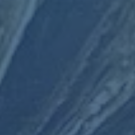
从更长远的角度来看 世界杯比分免费最佳并不是一个一成不
变的结论 而是一种可以不断迭代的个人化信息体系 每一届
世界杯都可能出现新的技术 手段和平台 玩家需要做的不是
盲目追逐所谓热门工具 而是在理解自己需求的前提下进行组
合和调整。比如 你可以把某个数据专业平台作为比分与统计
的主渠道 将某个社交媒体账号作为新闻与花絮的补充 再辅
以官方渠道验证关键信息 在重大比赛时使用电视或流媒体作
为主要观看方式 而把手机或电脑上的比分页面作为辅助资料
如此一来 即便某个单一平台出现短暂故障 你也可以依靠其
他渠道维持信息连续性。通过这样的方式 每个球迷都可以打
造出适合自己的世界杯信息生态 在免费工具之上完成对比分
数据与体验的最优配置 这也正是“世界杯比分免费最佳”这一
概念在现实生活中的真正价值所在。
【官方指定平台】官方顶级竞技大厅，获取最新盘口赔率与
极速在线体验，大额无忧提款，请认准正版授权。