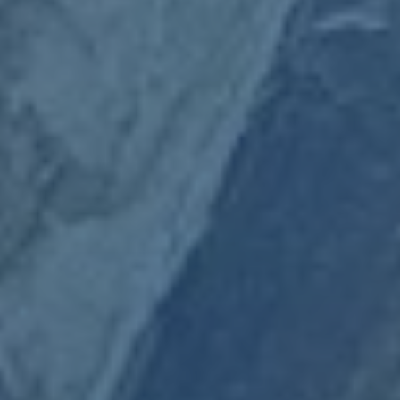
使用策略 优先选择那些数据来源透明 拥有稳定更新记录 并
重视用户安全和隐私的服务。
关键词自然融合与内容可信度的重要性
在内容获取的同时 很多用户也会通过搜索引擎输入诸如“世
界杯比分免费最佳渠道”“世界杯实时比分免费数据”这样的关
键词来寻找合适的平台 这时关键词的自然融合和内容可信度
就显得尤为重要。真正对用户负责的资讯内容 不会一味堆砌
这些关键词 而是将它们融入完整叙事 通过具体场景和案例
解释什么样的服务才称得上最佳 以及如何在多种免费选项中
做出明智选择。当读者在一篇文章中看到清晰的逻辑结构 合
理的对比分析 以及与自身需求高度贴合的使用建议 时 更容
易建立信任感 并愿意据此调整自己的工具组合。因此 无论
是平台还是内容创作者 在讨论世界杯比分免费最佳这个主题
时 都应该把重点放在实际体验和可验证的事实上 让用户通
过自己的试用来检验结论 而不是依赖模糊的宣传用语。
构建属于自己的世界杯比分信息体系