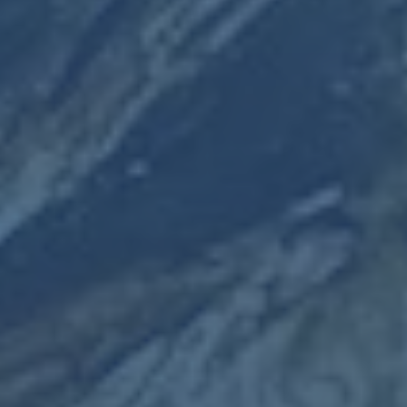
分享 :
需求表单
提交