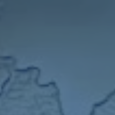
面对众多看似功能相似的产品 如何筛选出真正适合自己的
“世界杯比分免费最佳”渠道 需要建立一套清晰的评判标准。
首先是更新速度 对于比分类信息而言 延迟几分钟就可能导
致体验大打折扣 真正优秀的平台应能在进球发生后的极短时
间内完成同步。其次是数据完整度 不只是显示 1比0 或 2比
2 还要配合进球时间 进球球员 助攻球员以及关键事件 时间
轴 信息越完整 复盘体验越好。第三是界面清晰度和交互体
验 如果页面广告过多 按钮杂乱 或者在关键时刻频繁跳转弹
窗 会严重影响使用心情 因此简洁明了的界面布局通常更容
易获得球迷青睐。第四是设备兼容性 要考虑手机端 电脑端
甚至平板或智能电视的访问体验 是否支持多终端同步 是否
有轻量级的移动页面和可靠的应用版本。最后则是隐私与安
全 某些打着免费旗号的平台会通过强制注册 植入插件或过
度收集用户信息来换取收益 这类隐性成本往往被忽略 而真
正值得长期使用的服务 应该在隐私政策和安全防护上保持透
明与克制。
从球迷使用场景出发设计最佳方案