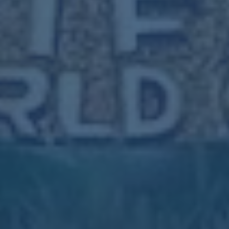
2026美加墨世界杯预测分析怎么查
2026
魔笛-胜利让我们接近夺冠 两度落后但从未失去
信念
2026
探秘世界杯预测官网热点分析
2026
世界杯预测分析
2026