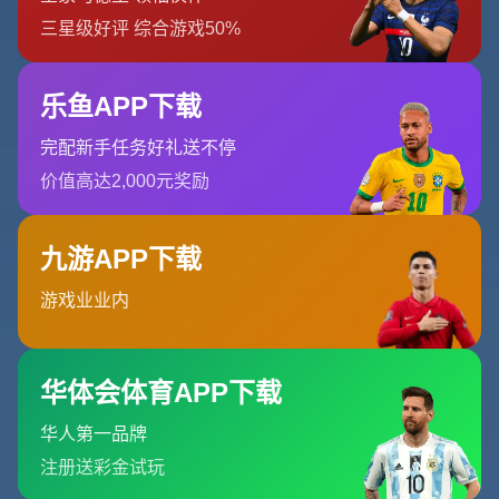
简单地说，“世界杯比分免费最佳”并不只是找到一个能显示
比分的页面而已，它背后包含了三个核心维度 免费 及时 准
确。免费意味着用户在使用过程中不需要额外付费或被强制