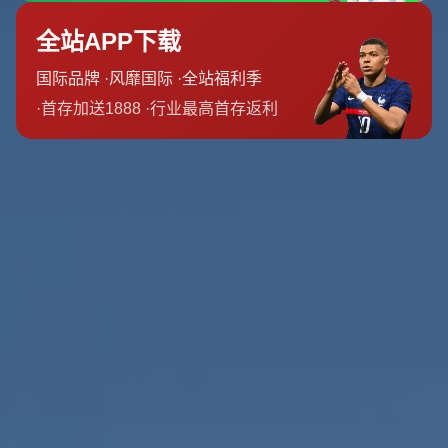
捆绑消费 及时强调的是实时更新甚至秒级刷新 准确则是保
证比分与官方结果保持一致并且数据来源可靠。如果再进一
步拆解球迷在世界杯期间的真实需求，会发现大家在意的不
仅是主客队的进球数字，还包括红黄牌 角球 控球率 射门次
数 甚至是某些球员的关键数据。因此真正意义上的“最佳”，
往往是能在一个平台上同时满足“比分看得清 数据看得全 体
验用得顺”的综合方案。